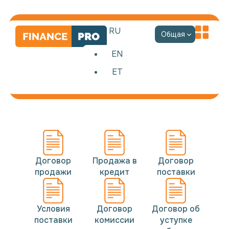
RU
Общая
EN
ET
Договора
Договор
Продажа в
Договор
продажи
кредит
поставки
Условия
Договор
Договор об
поставки
комиссии
уступке