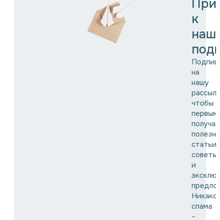
При
к
наш
подп
Подпиш
на
нашу
рассылк
чтобы
первым
получат
полезн
статьи,
советы
и
эксклю
предло
Никако
спама
–