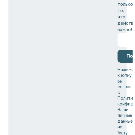
только
то,
что
действ
важно!
По
Нажима
кнопку,
вы
соглаша
с
Полити
конфид
Ваши
личные
данные
не
будут