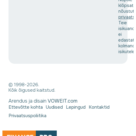
klõpsat
nõustut
privaats
Teie
isikuand
ei
edastat
kolmand
isikutele
© 1998-2026.
Kõik õigused kaitstud.
Arendus ja disain
VOWEIT.com
Ettevõtte kohta
Uudised
Lepingud
Kontaktid
Privaatsuspoliitika