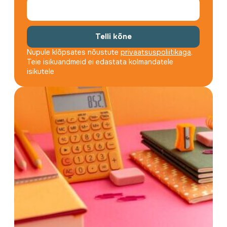
Telli kõne
Nupule klõpsates nõustute
privaatsuspoliitikaga
.
Teie isikuandmeid ei edastata kolmandatele
isikutele