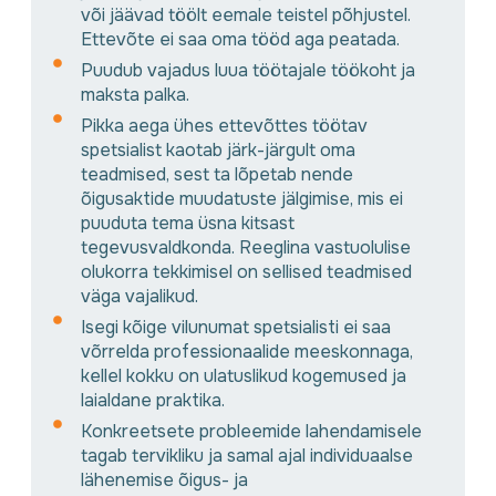
või jäävad töölt eemale teistel põhjustel.
Ettevõte ei saa oma tööd aga peatada.
Puudub vajadus luua töötajale töökoht ja
maksta palka.
Pikka aega ühes ettevõttes töötav
spetsialist kaotab järk-järgult oma
teadmised, sest ta lõpetab nende
õigusaktide muudatuste jälgimise, mis ei
puuduta tema üsna kitsast
tegevusvaldkonda. Reeglina vastuolulise
olukorra tekkimisel on sellised teadmised
väga vajalikud.
Isegi kõige vilunumat spetsialisti ei saa
võrrelda professionaalide meeskonnaga,
kellel kokku on ulatuslikud kogemused ja
laialdane praktika.
Konkreetsete probleemide lahendamisele
tagab tervikliku ja samal ajal individuaalse
lähenemise õigus- ja