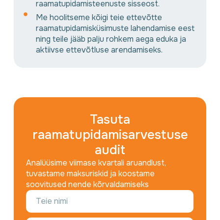
raamatupidamisteenuste sisseost.
Me hoolitseme kõigi teie ettevõtte
raamatupidamisküsimuste lahendamise eest
ning teile jääb palju rohkem aega eduka ja
aktiivse ettevõtluse arendamiseks.
Tasuta
raamatupidamisarvestuse
audit
Analüüsime viimase kvartali aruandlust,
tuvastame maksuriskid ja koostame
soovitused nende kõrvaldamiseks