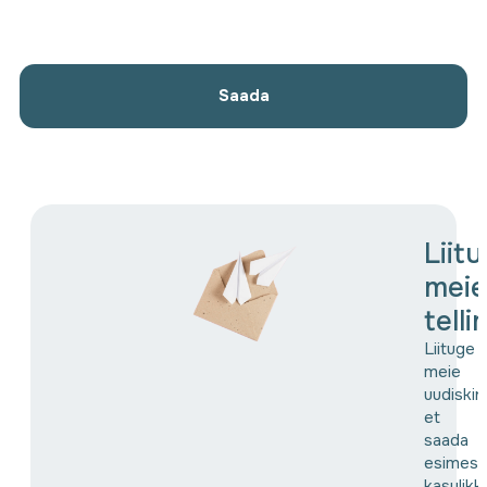
Saada
Liit
meie
tell
Liituge
meie
uudiskir
et
saada
esimes
kasulikk