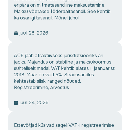
eripära on mitmetasandiline maksustamine.
Maksu võetakse föderaaltasandil. See kehtib
ka osariigi tasandil. Mõnel juhul
juuli 28, 2026
AÜE jääb atraktiivseks jurisdiktsiooniks äri
jaoks. Majandus on stabiilne ja maksukoormus
suhteliselt madal. VAT kehtib alates 1. jaanuarist
2018. Määr on vaid 5%. Seadusandlus
kehtestab siiski ranged nõuded.
Registreerimine, arvestus
juuli 24, 2026
Ettevõtjad küsivad sageli VAT-i registreerimise