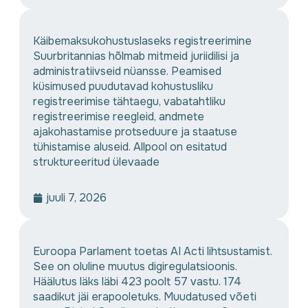
Käibemaksukohustuslaseks registreerimine
Suurbritannias hõlmab mitmeid juriidilisi ja
administratiivseid nüansse. Peamised
küsimused puudutavad kohustusliku
registreerimise tähtaegu, vabatahtliku
registreerimise reegleid, andmete
ajakohastamise protseduure ja staatuse
tühistamise aluseid. Allpool on esitatud
struktureeritud ülevaade
juuli 7, 2026
Euroopa Parlament toetas AI Acti lihtsustamist.
See on oluline muutus digiregulatsioonis.
Häälutus läks läbi 423 poolt 57 vastu. 174
saadikut jäi erapooletuks. Muudatused võeti