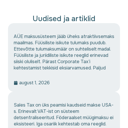
Uudised ja artiklid
AÜE maksusüsteem jääb üheks atraktiivsemaks
maailmas. Füüsiliste isikute tulumaks puudub.
Ettevõtte tulumaksumäär on suhteliselt madal.
Füüsiliste ja juriidiliste isikute reeglid erinevad
siiski oluliselt. Pärast Corporate Tax’i
kehtestamist tekkisid eksiarvamused. Paljud
august 1, 2026
Sales Tax on üks peamisi kaudseid makse USA-
s. Erinevalt VAT-ist on süsteem
detsentraliseeritud. Föderaalset müügimaksu ei
eksisteeri. Iga osariik kehtestab oma reeglid.