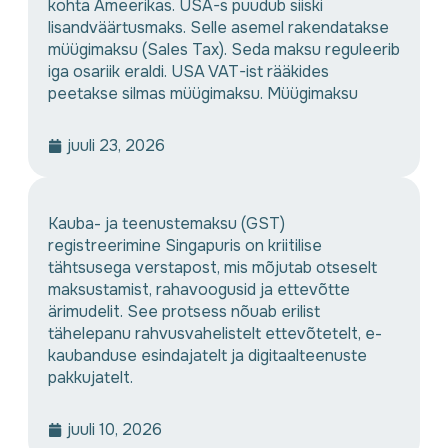
kohta Ameerikas. USA-s puudub siiski
lisandväärtusmaks. Selle asemel rakendatakse
müügimaksu (Sales Tax). Seda maksu reguleerib
iga osariik eraldi. USA VAT-ist rääkides
peetakse silmas müügimaksu. Müügimaksu
juuli 23, 2026
Kauba- ja teenustemaksu (GST)
registreerimine Singapuris on kriitilise
tähtsusega verstapost, mis mõjutab otseselt
maksustamist, rahavoogusid ja ettevõtte
ärimudelit. See protsess nõuab erilist
tähelepanu rahvusvahelistelt ettevõtetelt, e-
kaubanduse esindajatelt ja digitaalteenuste
pakkujatelt.
juuli 10, 2026