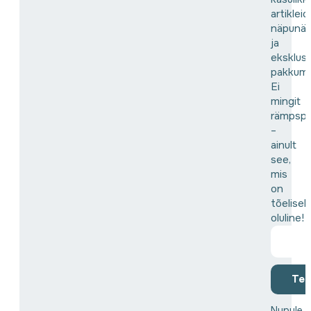
artikleid,
näpunäi
ja
eksklusi
pakkumis
Ei
mingit
rämpspo
–
ainult
see,
mis
on
tõeliselt
oluline!
Tell
Nupule