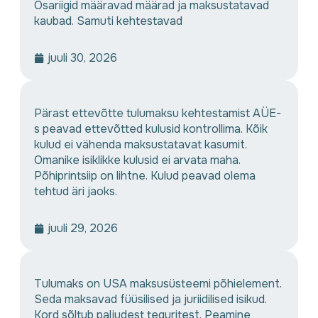
Osariigid määravad määrad ja maksustatavad
kaubad. Samuti kehtestavad
juuli 30, 2026
Pärast ettevõtte tulumaksu kehtestamist AÜE-
s peavad ettevõtted kulusid kontrollima. Kõik
kulud ei vähenda maksustatavat kasumit.
Omanike isiklikke kulusid ei arvata maha.
Põhiprintsiip on lihtne. Kulud peavad olema
tehtud äri jaoks.
juuli 29, 2026
Tulumaks on USA maksusüsteemi põhielement.
Seda maksavad füüsilised ja juriidilised isikud.
Kord sõltub paljudest teguritest. Peamine