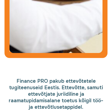
Nupule
klõpsates
nõustute
privaatsuspoliitikaga
.
Teie
isikuandmeid
ei
edastata
kolmandatele
isikutele
Finance PRO pakub ettevõtetele
tugiteenuseid Eestis. Ettevõtte, samuti
ettevõtjate juriidiline ja
raamatupidamisalane toetus kõigil töö-
ja ettevõtlusetappidel.