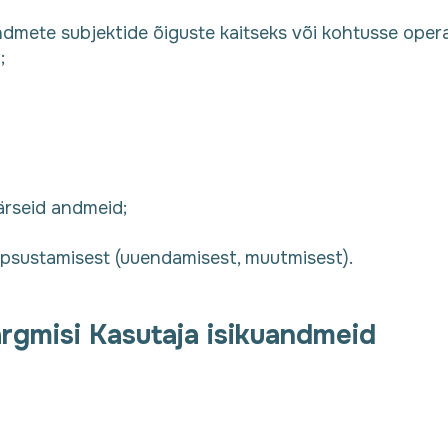
ndmete subjektide õiguste kaitseks või kohtusse oper
;
ärseid andmeid;
äpsustamisest (uuendamisest, muutmisest).
ärgmisi Kasutaja isikuandmeid