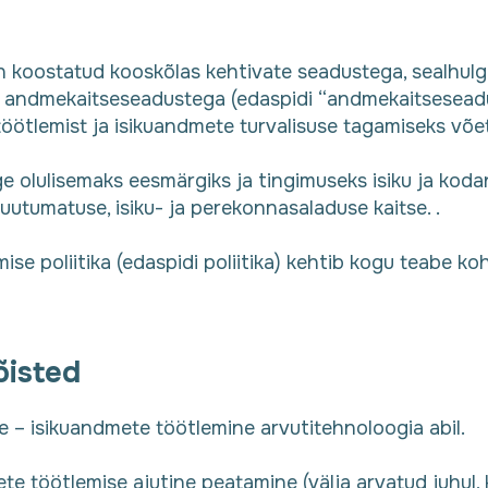
on koostatud kooskõlas kehtivate seadustega, sealhul
ike andmekaitseseadustega (edaspidi “andmekaitseseadu
töötlemist ja isikuandmete turvalisuse tagamiseks võ
ige olulisemaks eesmärgiks ja tingimuseks isiku ja kod
uutumatuse, isiku- ja perekonnasaladuse kaitse. .
ise poliitika (edaspidi poliitika) kehtib kogu teabe k
õisted
e – isikuandmete töötlemine arvutitehnoloogia abil.
te töötlemise ajutine peatamine (välja arvatud juhul, 