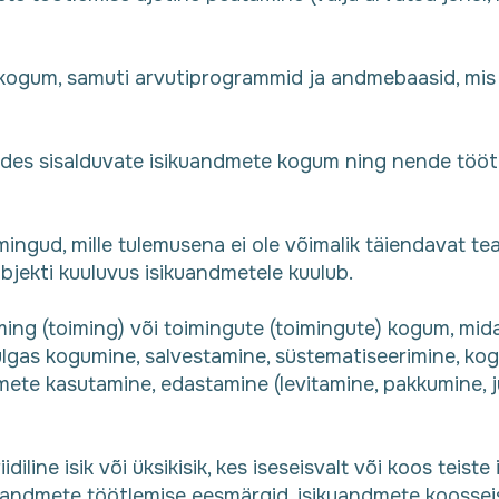
ide kogum, samuti arvutiprogrammid ja andmebaasid, m
des sisalduvate isikuandmete kogum ning nende tööt
mingud, mille tulemusena ei ole võimalik täiendavat te
bjekti kuuluvus isikuandmetele kuulub.
iming (toiming) või toimingute (toimingute) kogum, mi
lgas kogumine, salvestamine, süstematiseerimine, kog
mete kasutamine, edastamine (levitamine, pakkumine, 
iidiline isik või üksikisik, kes iseseisvalt või koos teist
uandmete töötlemise eesmärgid, isikuandmete koossei