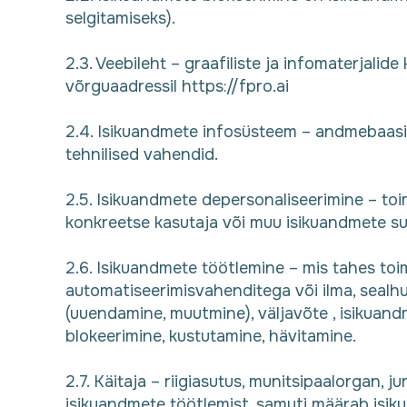
selgitamiseks).
2.3. Veebileht – graafiliste ja infomaterjal
võrguaadressil https://fpro.ai
2.4. Isikuandmete infosüsteem – andmebaasi
tehnilised vahendid.
2.5. Isikuandmete depersonaliseerimine – toi
konkreetse kasutaja või muu isikuandmete su
2.6. Isikuandmete töötlemine – mis tahes to
automatiseerimisvahenditega või ilma, sealhu
(uuendamine, muutmine), väljavõte , isikuand
blokeerimine, kustutamine, hävitamine.
2.7. Käitaja – riigiasutus, munitsipaalorgan, jur
isikuandmete töötlemist, samuti määrab isik