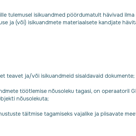
mille tulemusel isikuandmed pöördumatult hävivad ilma
se ja (või) isikuandmete materiaalsete kandjate hävi
et teavet ja/või isikuandmeid sisaldavaid dokumente;
uandmete töötlemise nõusoleku tagasi, on operaatoril 
bjekti nõusolekuta;
ustuste täitmise tagamiseks vajalike ja piisavate mee