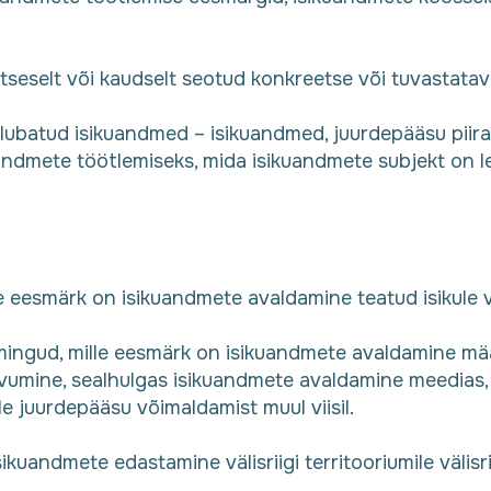
seselt või kaudselt seotud konkreetse või tuvastatava
 lubatud isikuandmed – isikuandmed, juurdepääsu piiram
andmete töötlemiseks, mida isikuandmete subjekt on le
e eesmärk on isikuandmete avaldamine teatud isikule võ
oimingud, mille eesmärk on isikuandmete avaldamine mä
utvumine, sealhulgas isikuandmete avaldamine meedias,
 juurdepääsu võimaldamist muul viisil.
kuandmete edastamine välisriigi territooriumile välisriigi