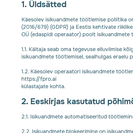
1. Üldsätted
Käesolev isikuandmete töötlemise poliitika 
(2016/679) (GDPR) ja Eestis kehtivate riikl
OÜ (edaspidi operaator) poolt isikuandmete 
1.1. Käitaja seab oma tegevuse elluviimise kõ
isikuandmete töötlemisel, sealhulgas eraelu p
1.2. Käesolev operaatori isikuandmete töötlem
https://fpro.ai
külastajate kohta.
2. Eeskirjas kasutatud põhim
2.1. Isikuandmete automatiseeritud töötlemin
2.2. Isikuandmete blokeerimine on isikuandme