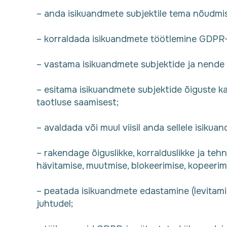
– anda isikuandmete subjektile tema nõudmis
– korraldada isikuandmete töötlemine GDPR-ig
– vastama isikuandmete subjektide ja nende s
– esitama isikuandmete subjektide õiguste kai
taotluse saamisest;
– avaldada või muul viisil anda sellele isikua
– rakendage õiguslikke, korralduslikke ja teh
hävitamise, muutmise, blokeerimise, kopeerim
– peatada isikuandmete edastamine (levitamin
juhtudel;