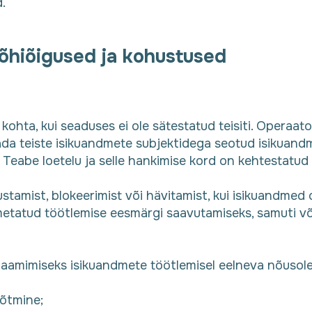
.
põhiõigused ja kohustused
ohta, kui seaduses ei ole sätestatud teisiti. Operaat
ada teiste isikuandmete subjektidega seotud isikuandmei
 Teabe loetelu ja selle hankimise kord on kehtestatu
tamist, blokeerimist või hävitamist, kui isikuandmed
imetatud töötlemise eesmärgi saavutamiseks, samuti 
klaamimiseks isikuandmete töötlemisel eelneva nõusol
võtmine;