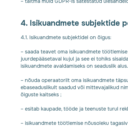
– täitma muid GDPR-is sätestatud ülesandeid
4. Isikuandmete subjektide 
4.1. Isikuandmete subjektidel on õigus:
– saada teavet oma isikuandmete töötlemise k
juurdepääsetaval kujul ja see ei tohiks sisald
isikuandmete avaldamiseks on seaduslik alus.
– nõuda operaatorilt oma isikuandmete täpsus
ebaseaduslikult saadud või mittevajalikud n
õiguste kaitseks ;
– esitab kaupade, tööde ja teenuste turul re
– isikuandmete töötlemise nõusoleku tagasi