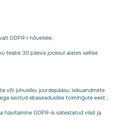
valt GDPR-i nõuetele;
ku teabe 30 päeva jooksul alates sellise
ata või juhusliku juurdepääsu, isikuandmete
tega seotud ebaseaduslike toimingute eest ;
 hävitamine GDPR-is sätestatud viisil ja