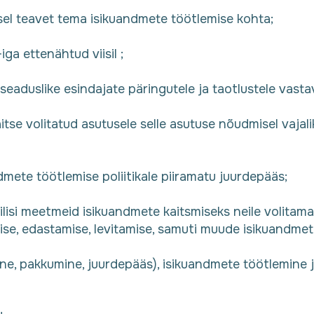
el teavet tema isikuandmete töötlemise kohta;
a ettenähtud viisil ;
eaduslike esindajate päringutele ja taotlustele vasta
tse volitatud asutusele selle asutuse nõudmisel vajali
ndmete töötlemise poliitikale piiramatu juurdepääs;
nilisi meetmeid isikuandmete kaitsmiseks neile volitam
ise, edastamise, levitamise, samuti muude isikuandme
e, pakkumine, juurdepääs), isikuandmete töötlemine ja