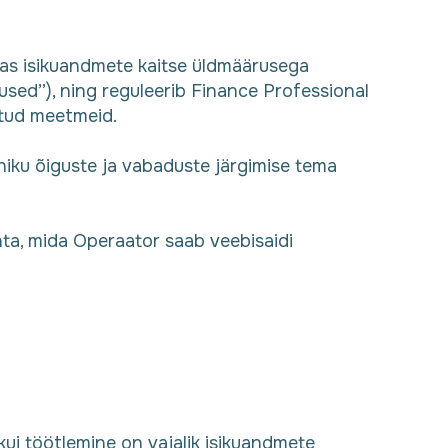
gas isikuandmete kaitse üldmäärusega
sed”), ning reguleerib Finance Professional
etud meetmeid.
aniku õiguste ja vabaduste järgimise tema
ohta, mida Operaator saab veebisaidi
kui töötlemine on vajalik isikuandmete