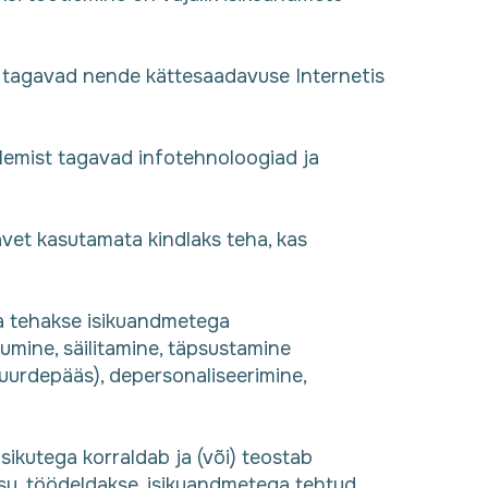
is tagavad nende kättesaadavuse Internetis
lemist tagavad infotehnoloogiad ja
avet kasutamata kindlaks teha, kas
da tehakse isikuandmetega
umine, säilitamine, täpsustamine
juurdepääs), depersonaliseerimine,
e isikutega korraldab ja (või) teostab
su. töödeldakse, isikuandmetega tehtud