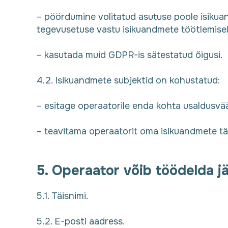
– pöördumine volitatud asutuse poole isikua
tegevusetuse vastu isikuandmete töötlemisel
– kasutada muid GDPR-is sätestatud õigusi.
4.2. Isikuandmete subjektid on kohustatud:
– esitage operaatorile enda kohta usaldusvä
– teavitama operaatorit oma isikuandmete t
5. Operaator võib töödelda j
5.1. Täisnimi.
5.2. E-posti aadress.