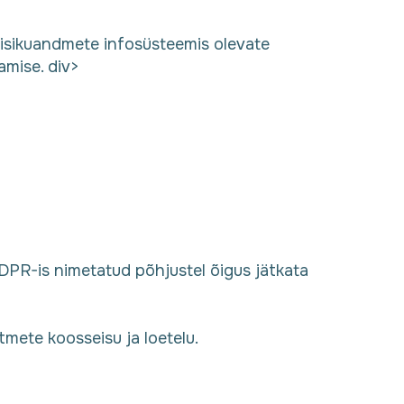
 isikuandmete infosüsteemis olevate
tamise. div>
GDPR-is nimetatud põhjustel õigus jätkata
tmete koosseisu ja loetelu.