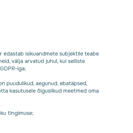
or edastab isikuandmete subjektile teabe
d, välja arvatud juhul, kui selliste
d GDPR-iga;
 on puudulikud, aegunud, ebatäpsed,
võtta kasutusele õiguslikud meetmed oma
eku tingimuse;