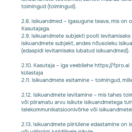
toimingud (toimingud).
2.8. Isikuandmed – igasugune teave, mis on ot
Kasutajaga.
2.9. Isikuandmete subjekti poolt levitamiseks
isikuandmete subjekt, andes nõusoleku isiku
(edaspidi levitamiseks lubatud isikuandmed).
2.10. Kasutaja – iga veebilehe https://fpro.ai
külastaja
2.11. Isikuandmete esitamine – toimingud, mill
2.12. Isikuandmete levitamine – mis tahes t
või piiramatu arvu isikute isikuandmetega t
telekommunikatsioonivõrke või isikuandmetele
2.13. Isikuandmete piiriülene edastamine on isi
või välisriigi juriidilisele isikule.