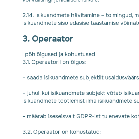
2.14. Isikuandmete hävitamine – toimingud, 
isikuandmete sisu edasise taastamise võimatu
3. Operaator
i põhiõigused ja kohustused
3.1. Operaatoril on õigus:
– saada isikuandmete subjektilt usaldusväärs
– juhul, kui isikuandmete subjekt võtab isik
isikuandmete töötlemist ilma isikuandmete su
– määrab iseseisvalt GDPR-ist tulenevate koh
3.2. Operaator on kohustatud: