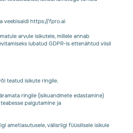
 veebisaidi https://fpro.ai
atule arvule isikutele, millele annab
vitamiseks lubatud GDPR-is ettenähtud viisil
i teatud isikute ringile.
äramata ringile (isikuandmete edastamine)
 teabesse paigutamine ja
 ametiasutusele, välisriigi füüsilisele isikule