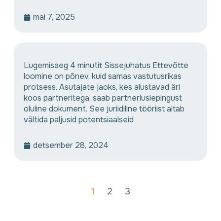
mai 7, 2025
Lugemisaeg 4 minutit Sissejuhatus Ettevõtte
loomine on põnev, kuid samas vastutusrikas
protsess. Asutajate jaoks, kes alustavad äri
koos partneritega, saab partnerluslepingust
oluline dokument. See juriidiline tööriist aitab
vältida paljusid potentsiaalseid
detsember 28, 2024
1
2
3