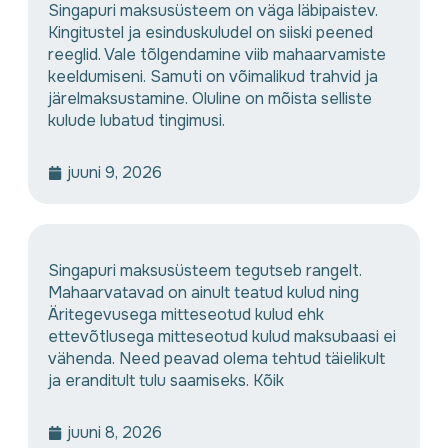
Singapuri maksusüsteem on väga läbipaistev.
Kingitustel ja esinduskuludel on siiski peened
reeglid. Vale tõlgendamine viib mahaarvamiste
keeldumiseni. Samuti on võimalikud trahvid ja
järelmaksustamine. Oluline on mõista selliste
kulude lubatud tingimusi.
juuni 9, 2026
Singapuri maksusüsteem tegutseb rangelt.
Mahaarvatavad on ainult teatud kulud ning
Äritegevusega mitteseotud kulud ehk
ettevõtlusega mitteseotud kulud maksubaasi ei
vähenda. Need peavad olema tehtud täielikult
ja eranditult tulu saamiseks. Kõik
juuni 8, 2026