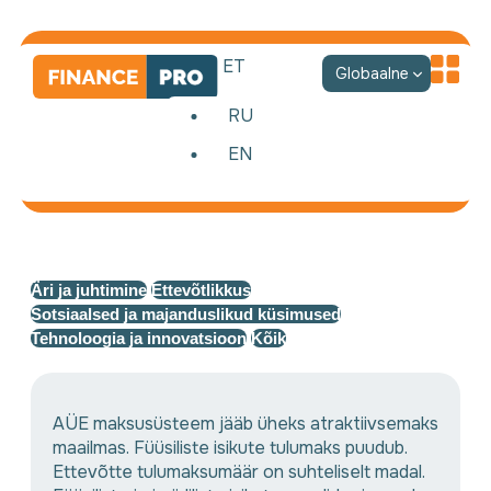
ET
Globaalne
RU
EN
Uudised
Äri ja juhtimine
Ettevõtlikkus
Sotsiaalsed ja majanduslikud küsimused
Tehnoloogia ja innovatsioon
Kõik
AÜE maksusüsteem jääb üheks atraktiivsemaks
maailmas. Füüsiliste isikute tulumaks puudub.
Ettevõtte tulumaksumäär on suhteliselt madal.