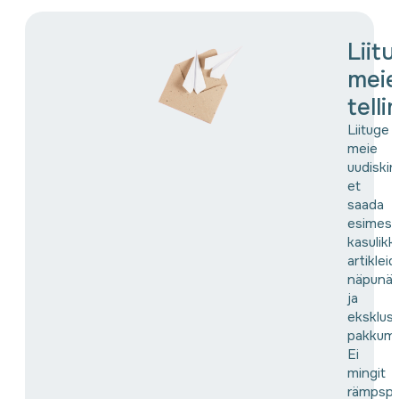
Liit
meie
tell
Liituge
meie
uudiskir
et
saada
esimes
kasulikk
artikleid,
näpunäi
ja
eksklusi
pakkumis
Ei
mingit
rämpspo