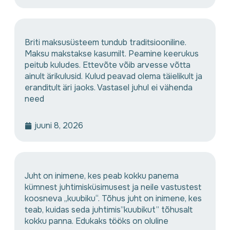
Briti maksusüsteem tundub traditsiooniline.
Maksu makstakse kasumilt. Peamine keerukus
peitub kuludes. Ettevõte võib arvesse võtta
ainult ärikulusid. Kulud peavad olema täielikult ja
eranditult äri jaoks. Vastasel juhul ei vähenda
need
juuni 8, 2026
Juht on inimene, kes peab kokku panema
kümnest juhtimisküsimusest ja neile vastustest
koosneva „kuubiku“. Tõhus juht on inimene, kes
teab, kuidas seda juhtimis”kuubikut” tõhusalt
kokku panna. Edukaks tööks on oluline