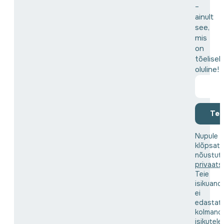
–
ainult
see,
mis
on
tõeliselt
oluline!
Tell
Nupule
klõpsat
nõustut
privaats
Teie
isikuand
ei
edastat
kolmand
isikutele