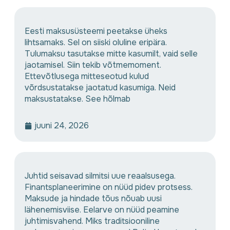
Eesti maksusüsteemi peetakse üheks
lihtsamaks. Sel on siiski oluline eripära.
Tulumaksu tasutakse mitte kasumilt, vaid selle
jaotamisel. Siin tekib võtmemoment.
Ettevõtlusega mitteseotud kulud
võrdsustatakse jaotatud kasumiga. Neid
maksustatakse. See hõlmab
juuni 24, 2026
Juhtid seisavad silmitsi uue reaalsusega.
Finantsplaneerimine on nüüd pidev protsess.
Maksude ja hindade tõus nõuab uusi
lähenemisviise. Eelarve on nüüd peamine
juhtimisvahend. Miks traditsiooniline