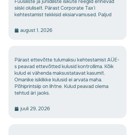
Füüsiliste ja juriidiliste isikute reeglid erinevad
siiski oluliselt. Pärast Corporate Tax’i
kehtestamist tekkisid eksiarvamused. Paljud
august 1, 2026
Pärast ettevõtte tulumaksu kehtestamist AÜE-
s peavad ettevõtted kulusid kontrollima. Kõik
kulud ei vähenda maksustatavat kasumit.
Omanike isiklikke kulusid ei arvata maha.
Põhiprintsiip on lihtne. Kulud peavad olema
tehtud äri jaoks.
juuli 29, 2026