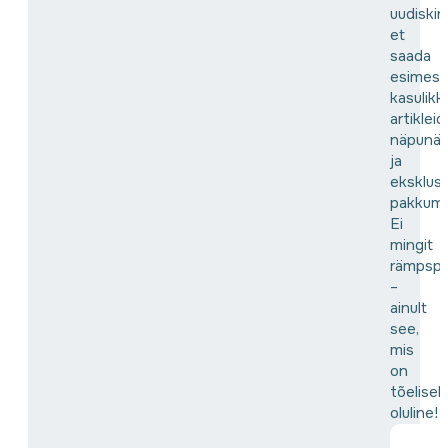
uudiskir
et
saada
esimes
kasulikk
artikleid,
näpunäi
ja
eksklusi
pakkumis
Ei
mingit
rämpspo
–
ainult
see,
mis
on
tõeliselt
oluline!