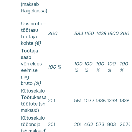
(maksab
Haigekassa)
Uus bruto
—
töötasu
300
584
1150
1428
1600
300
töötaja
kohta
(€)
Töötaja
saab
võrreldes
100
100
100
100
100
100 %
eelmise
%
%
%
%
%
pay
—
bruto
(%)
Kütusekulu
Töötukassa
201
581
1077
1338
1338
1338
töötute (sh
maksud)
Kütusekulu
tööandja
201
201
462
573
803
2676
(sh maksud)