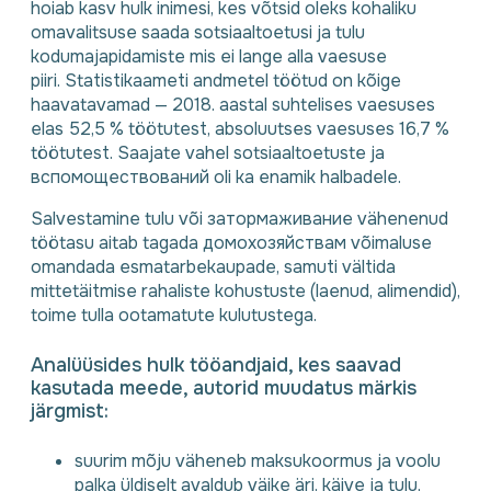
hoiab kasv hulk inimesi, kes võtsid oleks kohaliku
omavalitsuse saada sotsiaaltoetusi ja tulu
kodumajapidamiste mis ei lange alla vaesuse
piiri. Statistikaameti andmetel töötud on kõige
haavatavamad — 2018. aastal suhtelises vaesuses
elas 52,5 % töötutest, absoluutses vaesuses 16,7 %
töötutest. Saajate vahel sotsiaaltoetuste ja
вспомоществований oli ka enamik halbadele.
Salvestamine tulu või затормаживание vähenenud
töötasu aitab tagada домохозяйствам võimaluse
omandada esmatarbekaupade, samuti vältida
mittetäitmise rahaliste kohustuste (laenud, alimendid),
toime tulla ootamatute kulutustega.
Analüüsides hulk tööandjaid, kes saavad
kasutada meede, autorid muudatus märkis
järgmist:
suurim mõju väheneb maksukoormus ja voolu
palka üldiselt avaldub väike äri, käive ja tulu,