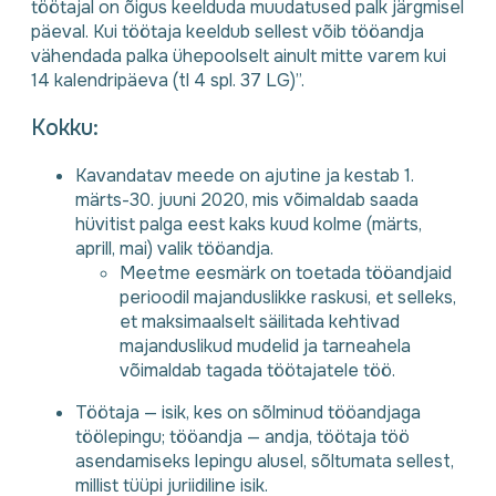
töötajal on õigus keelduda muudatused palk järgmisel
päeval. Kui töötaja keeldub sellest võib tööandja
vähendada palka ühepoolselt ainult mitte varem kui
14 kalendripäeva (tl 4 spl. 37 LG)”.
Kokku:
Kavandatav meede on ajutine ja kestab 1.
märts-30. juuni 2020, mis võimaldab saada
hüvitist palga eest kaks kuud kolme (märts,
aprill, mai) valik tööandja.
Meetme eesmärk on toetada tööandjaid
perioodil majanduslikke raskusi, et selleks,
et maksimaalselt säilitada kehtivad
majanduslikud mudelid ja tarneahela
võimaldab tagada töötajatele töö.
Töötaja — isik, kes on sõlminud tööandjaga
töölepingu; tööandja — andja, töötaja töö
asendamiseks lepingu alusel, sõltumata sellest,
millist tüüpi juriidiline isik.