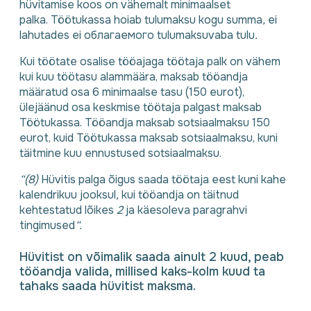
hüvitamise koos on vähemalt minimaalset
palka. Töötukassa hoiab tulumaksu kogu summa
,
ei
lahutades ei облагаемого tulumaksuvaba tulu
.
Kui töötate osalise tööajaga töötaja palk on vähem
kui kuu töötasu alammäära, maksab tööandja
määratud osa 6 minimaalse tasu (150 eurot),
ülejäänud osa keskmise töötaja palgast maksab
Töötukassa. Tööandja maksab sotsiaalmaksu 150
eurot, kuid Töötukassa maksab sotsiaalmaksu, kuni
täitmine kuu ennustused sotsiaalmaksu.
“(8)
Hüvitis palga õigus saada töötaja eest kuni kahe
kalendrikuu jooksul
,
kui tööandja on täitnud
kehtestatud lõikes
2
ja käesoleva paragrahvi
tingimused
“.
Hüvitist on võimalik saada ainult 2 kuud, peab
tööandja valida, millised kaks-kolm kuud ta
tahaks saada hüvitist maksma.