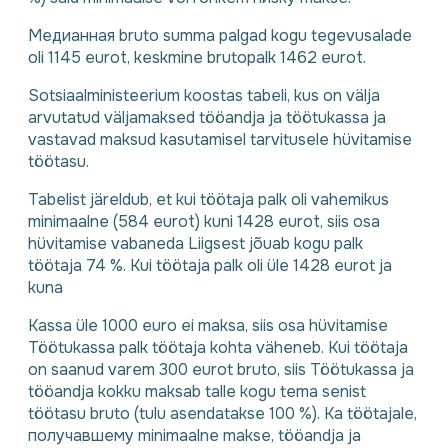
Медианная bruto summa palgad kogu tegevusalade
oli 1145 eurot, keskmine brutopalk 1462 eurot.
Sotsiaalministeerium koostas tabeli, kus on välja
arvutatud väljamaksed tööandja ja töötukassa ja
vastavad maksud kasutamisel tarvitusele hüvitamise
töötasu.
Tabelist järeldub, et kui töötaja palk oli vahemikus
minimaalne (584 eurot) kuni 1428 eurot, siis osa
hüvitamise vabaneda Liigsest jõuab kogu palk
töötaja 74 %. Kui töötaja palk oli üle 1428 eurot ja
kuna
Kassa üle 1000 euro ei maksa, siis osa hüvitamise
Töötukassa palk töötaja kohta väheneb. Kui töötaja
on saanud varem 300 eurot bruto, siis Töötukassa ja
tööandja kokku maksab talle kogu tema senist
töötasu bruto (tulu asendatakse 100 %). Ka töötajale,
получавшему minimaalne makse, tööandja ja