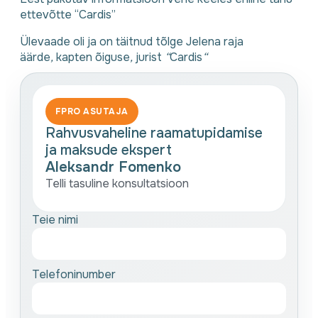
ettevõtte “Cardis”
Ülevaade oli ja on täitnud tõlge Jelena raja
äärde
,
kapten õiguse
,
jurist
“
Cardis
“
FPRO ASUTAJA
Rahvusvaheline raamatupidamise
ja maksude ekspert
Aleksandr Fomenko
Telli tasuline konsultatsioon
Teie nimi
Telefoninumber