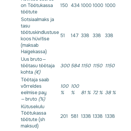
on Töötukassa
150
434
1000
1000
1000
töötute
Sotsiaalmaks ja
tasu
töötuskindlustuse
51
147
338
338
338
koos hüvitise
(maksab
Haigekassa)
Uus bruto
—
töötasu töötaja
300
584
1150
1150
1150
kohta
(€)
Töötaja saab
võrreldes
100
100
eelmise pay
%
%
81 %
72 %
38 %
—
bruto
(%)
Kütusekulu
Töötukassa
201
581
1338
1338
1338
töötute (sh
maksud)