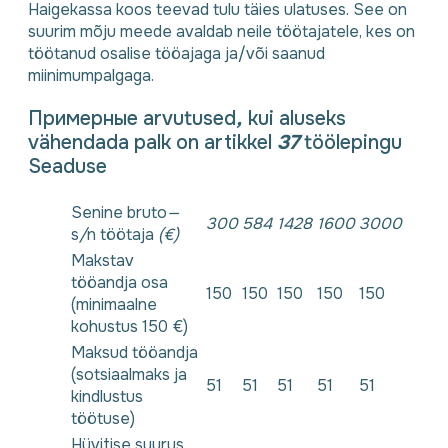
Haigekassa koos teevad tulu täies ulatuses. See on
suurim mõju meede avaldab neile töötajatele, kes on
töötanud osalise tööajaga ja/või saanud
miinimumpalgaga.
Примерные arvutused
,
kui aluseks
vähendada palk on artikkel
37
töölepingu
Seaduse
Senine bruto
—
300
584
1428
1600
3000
s
/
n töötaja
(€)
Makstav
tööandja osa
150
150
150
150
150
(minimaalne
kohustus 150 €)
Maksud tööandja
(sotsiaalmaks ja
51
51
51
51
51
kindlustus
töötuse)
Hüvitise suurus