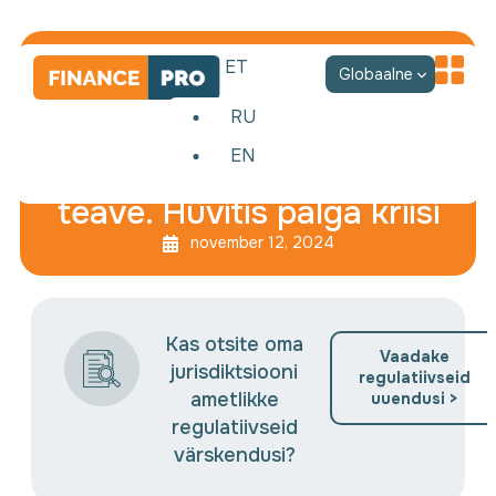
ET
Globaalne
RU
EN
Kiireloomuline
teave. Hüvitis palga kriisi
november 12, 2024
Kas otsite oma
Vaadake
jurisdiktsiooni
regulatiivseid
ametlikke
uuendusi >
regulatiivseid
värskendusi?