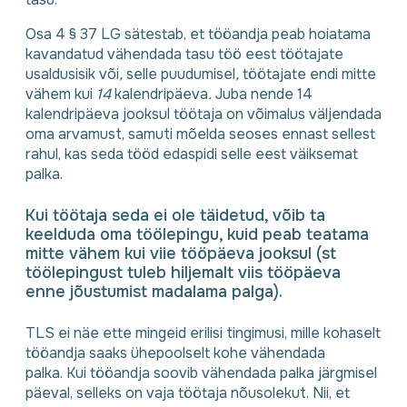
Osa 4 § 37 LG sätestab, et tööandja peab hoiatama
kavandatud vähendada tasu töö eest töötajate
usaldusisik või
,
selle puudumisel
,
töötajate endi mitte
vähem kui
14
kalendripäeva
.
Juba nende 14
kalendripäeva jooksul töötaja on võimalus väljendada
oma arvamust, samuti mõelda seoses ennast sellest
rahul, kas seda tööd edaspidi selle eest väiksemat
palka.
Kui töötaja seda ei ole täidetud, võib ta
keelduda oma töölepingu, kuid peab teatama
mitte vähem kui viie tööpäeva jooksul (st
töölepingust tuleb hiljemalt viis tööpäeva
enne jõustumist madalama palga).
TLS ei näe ette mingeid erilisi tingimusi, mille kohaselt
tööandja saaks ühepoolselt kohe vähendada
palka. Kui tööandja soovib vähendada palka järgmisel
päeval, selleks on vaja töötaja nõusolekut. Nii, et