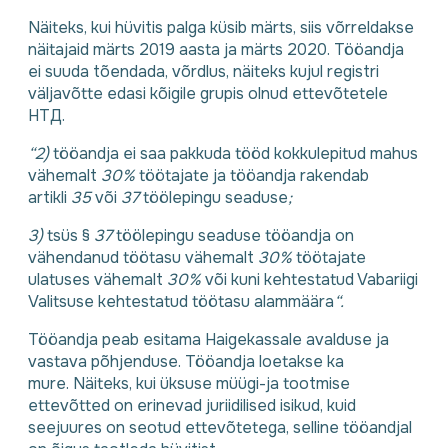
Näiteks, kui hüvitis palga küsib märts, siis võrreldakse
näitajaid märts 2019 aasta ja märts 2020. Tööandja
ei suuda tõendada, võrdlus, näiteks kujul registri
väljavõtte edasi kõigile grupis olnud ettevõtetele
НТД.
“2)
tööandja ei saa pakkuda tööd kokkulepitud mahus
vähemalt
30%
töötajate ja tööandja rakendab
artikli
35
või
37
töölepingu seaduse
;
3)
tsüs §
37
töölepingu seaduse tööandja on
vähendanud töötasu vähemalt
30%
töötajate
ulatuses vähemalt
30%
või kuni kehtestatud Vabariigi
Valitsuse kehtestatud töötasu alammäära
“.
Tööandja peab esitama Haigekassale avalduse ja
vastava põhjenduse. Tööandja loetakse ka
mure. Näiteks, kui üksuse müügi-ja tootmise
ettevõtted on erinevad juriidilised isikud, kuid
seejuures on seotud ettevõtetega, selline tööandjal