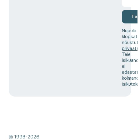
Tell
Nupule
klõpsat
nõustut
privaats
Teie
isikuand
ei
edastat
kolmand
isikutele
© 1998-2026.