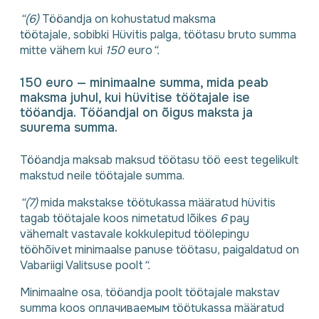
“(6)
Tööandja on kohustatud maksma
töötajale
,
sobibki Hüvitis palga
,
töötasu bruto summa
mitte vähem kui
150
euro
“.
150 euro — minimaalne summa, mida peab
maksma juhul, kui hüvitise töötajale ise
tööandja. Tööandjal on õigus maksta ja
suurema summa.
Tööandja maksab maksud töötasu töö eest tegelikult
makstud neile töötajale summa.
“(7)
mida makstakse töötukassa määratud hüvitis
tagab töötajale koos nimetatud lõikes
6
pay
vähemalt vastavale kokkulepitud töölepingu
tööhõivet minimaalse panuse töötasu
,
paigaldatud on
Vabariigi Valitsuse poolt
“.
Minimaalne osa, tööandja poolt töötajale makstav
summa koos оплачиваемым töötukassa määratud