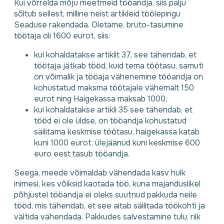
Kui võrrelda mõju meetmeid tööandja, siis palju
sõltub sellest, milline neist artikleid töölepingu
Seaduse rakendada. Oletame, bruto-tasumine
töötaja oli 1600 eurot, siis:
kui kohaldatakse artiklit 37, see tähendab, et
töötaja jätkab tööd, kuid tema töötasu, samuti
on võimalik ja tööaja vähenemine tööandja on
kohustatud maksma töötajale vähemalt 150
eurot ning Haigekassa maksab 1000;
kui kohaldatakse artikli 35 see tähendab, et
tööd ei ole üldse, on tööandja kohustatud
säilitama keskmise töötasu, haigekassa katab
kuni 1000 eurot, ülejäänud kuni keskmise 600
euro eest tasub tööandja.
Seega, meede võimaldab vähendada kasv hulk
inimesi, kes võiksid kaotada töö, kuna majanduslikel
põhjustel tööandja ei oleks suutnud pakkuda neile
tööd, mis tähendab, et see aitab säilitada töökohti ja
vältida vähendada. Pakkudes salvestamine tulu, riik