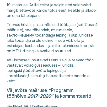
1
19
määruse. Artikli tekst ja selgitused seletuskiri
märgib ettevõte Kardis tõlkis eesti keelde ja allpool
on oma tähelepanu.
Teenus hüvitis palga mõeldud töötajale (spl. 7 osa 4-
määruse), see tähendab, et inimesele,
заключившему tööandjaga leping
.
Tüüp juriidilise
isiku tööandja ei ole oluline — see võib olla ja
esindajad, kaubandus -, ja mittetulundussektori, siis
on MTÜ-d, ning ka avalikud asutused.
NB!
Inimesed
,
osutavad teenuseid ja teevad tööd
vastavalt võlaõigusseaduses
—
juriidilisi
lepinguid
(
tööettevõtu lepingud ja
korraldused
),
samuti juhatuse liikmete meede ei
kehti
.
Väljavõte määruse
“
Programm
tööhõive
2017-2020″
ja kommentaarid
1
“
Artikkel
19
.
Hüvitist töötasu