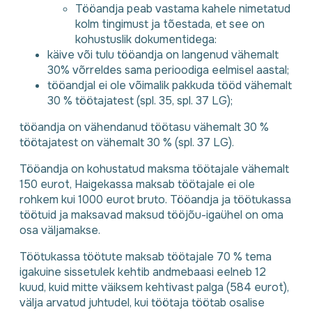
Tööandja peab vastama kahele nimetatud
kolm tingimust ja tõestada, et see on
kohustuslik dokumentidega:
käive või tulu tööandja on langenud vähemalt
30% võrreldes sama perioodiga eelmisel aastal;
tööandjal ei ole võimalik pakkuda tööd vähemalt
30 % töötajatest (spl. 35, spl. 37 LG);
tööandja on vähendanud töötasu vähemalt 30 %
töötajatest on vähemalt 30 % (spl. 37 LG).
Tööandja on kohustatud maksma töötajale vähemalt
150 eurot, Haigekassa maksab töötajale ei ole
rohkem kui 1000 eurot bruto. Tööandja ja töötukassa
töötuid ja maksavad maksud tööjõu-igaühel on oma
osa väljamakse.
Töötukassa töötute maksab töötajale 70 % tema
igakuine sissetulek kehtib andmebaasi eelneb 12
kuud, kuid mitte väiksem kehtivast palga (584 eurot),
välja arvatud juhtudel, kui töötaja töötab osalise