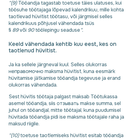
“(9)
Tööandja tagastab toetuse täies ulatuses
,
kui
töösuhe töötajaga lõpevad kalendrikuu
,
mille kohta
taotlevad hüvitist töötasu
,
või järgmisel selles
kalendrikuus põhjusel vähendada tsüs
§
89
või
90
töölepingu seaduse
“.
Keeld vähendada kehtib kuu eest, kes on
taotlenud hüvitist.
Ja ka sellele järgneval kuul. Selles olukorras
неправомочно maksma hüvitist, kuna eesmärk
hüvitamise jätkamise tööandja tegevuse ja erand
olukorras vähendada.
Sest hüvitis töötaja palgast maksab Töötukassa
asemel tööandja, siis отзывать makse summa, sel
juhul on tööandjal, mitte töötajal, kuna puudumisel
hüvitada tööandja pidi ise maksma töötajale raha ja
maksud riigile.
“(10)
toetuse taotlemiseks hüvitist esitab tööandja