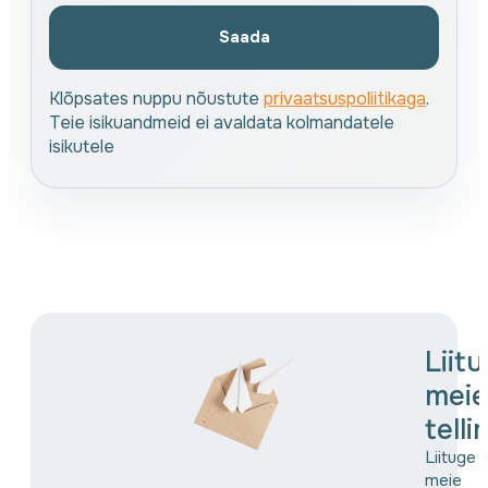
Saada
Klõpsates nuppu nõustute
privaatsuspoliitikaga
.
Teie isikuandmeid ei avaldata kolmandatele
isikutele
Liit
meie
tell
Liituge
meie