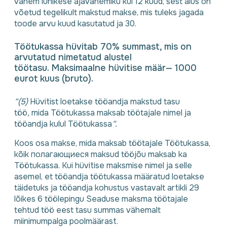
vähem lühikese ajavahemiku kui 12 kuud, sest alus on
võetud tegelikult makstud makse, mis tuleks jagada
toode arvu kuud kasutatud ja 30.
Töötukassa hüvitab 70% summast, mis on
arvutatud nimetatud alustel
töötasu. Maksimaalne hüvitise määr— 1000
eurot kuus (bruto).
“(5)
Hüvitist loetakse tööandja makstud tasu
töö
,
mida Töötukassa maksab töötajale nimel ja
tööandja kulul Töötukassa
“.
Koos osa makse, mida maksab töötajale Töötukassa,
kõik полагающиеся maksud tööjõu maksab ka
Töötukassa. Kui hüvitise maksmise nimel ja selle
asemel, et tööandja töötukassa määratud loetakse
täidetuks ja tööandja kohustus vastavalt artikli 29
lõikes 6 töölepingu Seaduse maksma töötajale
tehtud töö eest tasu summas vähemalt
miinimumpalga poolmäärast.