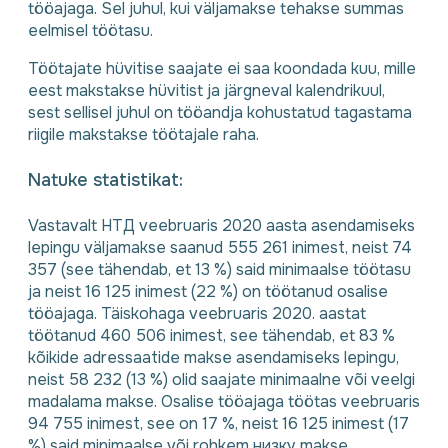
tööajaga. Sel juhul, kui väljamakse tehakse summas
eelmisel töötasu.
Töötajate hüvitise saajate ei saa koondada kuu, mille
eest makstakse hüvitist ja järgneval kalendrikuul,
sest sellisel juhul on tööandja kohustatud tagastama
riigile makstakse töötajale raha.
Natuke statistikat:
Vastavalt НТД veebruaris 2020 aasta asendamiseks
lepingu väljamakse saanud 555 261 inimest, neist 74
357 (see tähendab, et 13 %) said minimaalse töötasu
ja neist 16 125 inimest (22 %) on töötanud osalise
tööajaga. Täiskohaga veebruaris 2020. aastat
töötanud 460 506 inimest, see tähendab, et 83 %
kõikide adressaatide makse asendamiseks lepingu,
neist 58 232 (13 %) olid saajate minimaalne või veelgi
madalama makse. Osalise tööajaga töötas veebruaris
94 755 inimest, see on 17 %, neist 16 125 inimest (17
%) said minimaalse või rohkem низку makse.