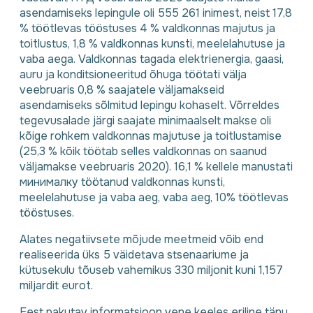
asendamiseks lepingule oli 555 261 inimest, neist 17,8
% töötlevas tööstuses 4 % valdkonnas majutus ja
toitlustus, 1,8 % valdkonnas kunsti, meelelahutuse ja
vaba aega. Valdkonnas tagada elektrienergia, gaasi,
auru ja konditsioneeritud õhuga töötati välja
veebruaris 0,8 % saajatele väljamakseid
asendamiseks sõlmitud lepingu kohaselt. Võrreldes
tegevusalade järgi saajate minimaalselt makse oli
kõige rohkem valdkonnas majutuse ja toitlustamise
(25,3 % kõik töötab selles valdkonnas on saanud
väljamakse veebruaris 2020). 16,1 % kellele manustati
минималку töötanud valdkonnas kunsti,
meelelahutuse ja vaba aeg, vaba aeg, 10% töötlevas
tööstuses.
Alates negatiivsete mõjude meetmeid võib end
realiseerida üks 5 väidetava stsenaariume ja
kütusekulu tõuseb vahemikus 330 miljonit kuni 1,157
miljardit eurot.
Eest pakutav informatsioon vene keeles eriline tänu