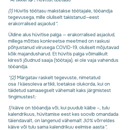
(1)
Hüvitis töötasu makstakse töötajale
,
tööandja
tegevusega, mille oluliselt takistanud
—
eest
erakorralised asjaolud
“.
Üldine alus hüvitise palga — erakorralised asjaolud,
millega mõttes konkreetse meetmed on raskusi
põhjustanud viirusega COVID-19, oluliselt mõjutavad
kõik majandusharud. Et hüvitis palga võimalikult
kiiresti jõudnud saaja (töötaja), ei ole vaja vahendus
tööandja.
“(2)
Märgatav raskelt tegevuste
,
nimetatud
osa
1
käesoleva artikli
,
loetakse olukorda
,
kui on
täidetud samaaegselt vähemalt kaks järgmistest
tingimustest
:
1)
käive on tööandja või
,
kui puudub käibe –
,
tulu
kalendrikuus
,
hüvitamise eest kes soovib omandada
täiendavalt
,
on langenud vähemalt
30%
võrreldes
käive või tulu sama kalendrikuu eelmise aasta
“.