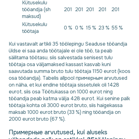
Kütusekulu
tööandja (sh
201
201
201
201
201
maksud)
Kütusekulu
0 %
0 %
15 %
23 %
55 %
töötaja
Kui vastavalt artikli 35 töölepingu Seaduse tööandja
üldse ei saa anda töötajale ei ole töö, ta peab
säilitama töötasu, siis salvestada senisest tulu
töötaja osa väljamaksed kassast kasvab kuni
saavutada summa bruto tulu töötaja 1150 eurot (koos
osa tööandja). Tabelis allpool примерным arvutused
on näha, et kui endine töötaja sissetulek oli 1428
eurot, siis osa Töötukassa on 1000 eurot ning
tööandja peab katma välja 428 eurot. Kui senine palk
töötaja kohta oli 3000 eurot bruto, siis haigekassa
maksab 1000 eurot bruto (33 %) ning tööandja on
2000 eurot bruto (67 %).
Примерные arvutused
,
kui aluseks