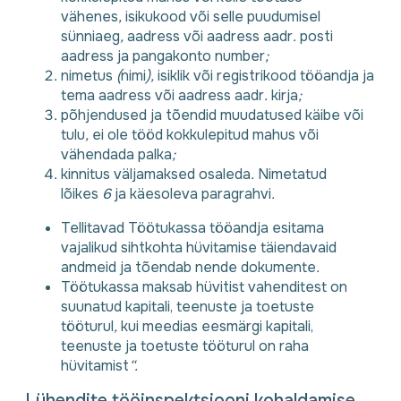
vähenes
,
isikukood või selle puudumisel
sünniaeg
,
aadress või aadress aadr
.
posti
aadress ja pangakonto number
;
nimetus
(
nimi
),
isiklik või registrikood tööandja ja
tema aadress või aadress aadr
.
kirja
;
põhjendused ja tõendid muudatused käibe või
tulu
,
ei ole tööd kokkulepitud mahus või
vähendada palka
;
kinnitus väljamaksed osaleda
.
Nimetatud
lõikes
6
ja käesoleva paragrahvi
.
Tellitavad Töötukassa tööandja esitama
vajalikud sihtkohta hüvitamise täiendavaid
andmeid ja tõendab nende dokumente
.
Töötukassa maksab hüvitist vahenditest on
suunatud kapitali, teenuste ja toetuste
tööturul
,
kui meedias eesmärgi kapitali,
teenuste ja toetuste tööturul on raha
hüvitamist
“.
Lühendite tööinspektsiooni kohaldamise