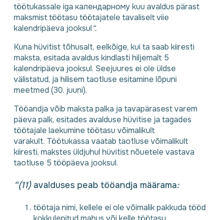
töötukassale iga календарному kuu avaldus pärast
maksmist töötasu töötajatele tavaliselt viie
kalendripäeva jooksul
“.
Kuna hüvitist tõhusalt, eelkõige, kui ta saab kiiresti
maksta, esitada avaldus kindlasti hiljemalt 5
kalendripäeva jooksul. Seejuures ei ole üldse
välistatud, ja hilisem taotluse esitamine lõpuni
meetmed (30. juuni).
Tööandja võib maksta palka ja tavapärasest varem
päeva palk, esitades avalduse hüvitise ja tagades
töötajale laekumine töötasu võimalikult
varakult. Töötukassa vaatab taotluse võimalikult
kiiresti, makstes üldjuhul hüvitist nõuetele vastava
taotluse 5 tööpäeva jooksul.
“(11)
avalduses peab tööandja määrama
:
töötaja nimi
,
kellele ei ole võimalik pakkuda tööd
kokkulepitud mahus või kelle töötasu