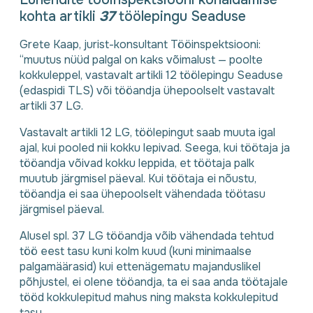
kohta artikli
37
töölepingu Seaduse
Grete Каар, jurist-konsultant Tööinspektsiooni:
“muutus nüüd palgal on kaks võimalust — poolte
kokkuleppel, vastavalt artikli 12 töölepingu Seaduse
(edaspidi TLS) või tööandja ühepoolselt vastavalt
artikli 37 LG.
Vastavalt artikli 12 LG, töölepingut saab muuta igal
ajal, kui pooled nii kokku lepivad. Seega, kui töötaja ja
tööandja võivad kokku leppida, et töötaja palk
muutub järgmisel päeval. Kui töötaja ei nõustu,
tööandja ei saa ühepoolselt vähendada töötasu
järgmisel päeval.
Alusel spl. 37 LG tööandja võib vähendada tehtud
töö eest tasu kuni kolm kuud (kuni minimaalse
palgamäärasid) kui ettenägematu majanduslikel
põhjustel, ei olene tööandja, ta ei saa anda töötajale
tööd kokkulepitud mahus ning maksta kokkulepitud
tasu.