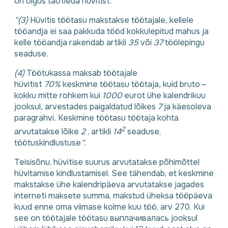
on õigus taotleda hüvitist.
“(3)
Hüvitis töötasu makstakse töötajale
,
kellele
tööandja ei saa pakkuda tööd kokkulepitud mahus ja
kelle tööandja rakendab artikli
35
või
37
töölepingu
seaduse
.
(4)
Töötukassa maksab töötajale
hüvitist
70%
keskmine töötasu töötaja
,
kuid bruto
—
kokku mitte rohkem kui
1000
eurot ühe kalendrikuu
jooksul
,
arvestades paigaldatud lõikes
7
ja käesoleva
paragrahvi
.
Keskmine töötasu töötaja kohta
2
arvutatakse lõike
2
, artikli
14
seaduse,
töötuskindlustuse
“.
Teisisõnu, hüvitise suurus arvutatakse põhimõttel
hüvitamise kindlustamisel. See tähendab, et keskmine
makstakse ühe kalendripäeva arvutatakse jagades
interneti maksete summa, makstud üheksa tööpäeva
kuud enne oma viimase kolme kuu töö, arv 270. Kui
see on töötajale töötasu выплачивалась jooksul