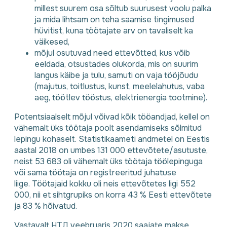
millest suurem osa sõltub suurusest voolu palka
ja mida lihtsam on teha saamise tingimused
hüvitist, kuna töötajate arv on tavaliselt ka
väikesed,
mõjul osutuvad need ettevõtted, kus võib
eeldada, otsustades olukorda, mis on suurim
langus käibe ja tulu, samuti on vaja tööjõudu
(majutus, toitlustus, kunst, meelelahutus, vaba
aeg, töötlev tööstus, elektrienergia tootmine).
Potentsiaalselt mõjul võivad kõik tööandjad, kellel on
vähemalt üks töötaja poolt asendamiseks sõlmitud
lepingu kohaselt. Statistikaameti andmetel on Eestis
aastal 2018 on umbes 131 000 ettevõtete/asutuste,
neist 53 683 oli vähemalt üks töötaja töölepinguga
või sama töötaja on registreeritud juhatuse
liige. Töötajaid kokku oli neis ettevõtetes ligi 552
000, nii et sihtgrupiks on korra 43 % Eesti ettevõtete
ja 83 % hõivatud.
Vastavalt НТД veebruaris 2020 saajate makse