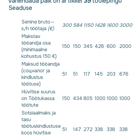
vähendada palk on artikkel
35
töölepingu
Seaduse
Senine bruto
—
300
584
1150
1428
1600
3000
s
/
n töötaja
(€)
Makstav
tööandja osa
150
150
345
428
600
2000
(minimaalne
kohustus 150 €)
Maksud tööandja
(соцналог ja
51
51
117
145
203
676
kindlustus
töötuse)
Hüvitise suurus
on Töötukassa
150
434
805
1000
1000
1000
töötute
Sotsiaalmaks ja
tasu
töötuskindlustuse
51
147
272
338
338
338
koos hüvitise