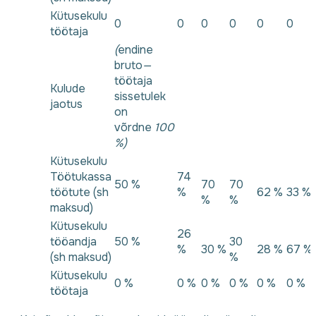
Kütusekulu
0
0
0
0
0
0
töötaja
(
endine
bruto
—
töötaja
Kulude
sissetulek
jaotus
on
võrdne
100
%)
Kütusekulu
Töötukassa
74
50 %
70
70
töötute (sh
%
62 %
33 %
%
%
maksud)
Kütusekulu
26
tööandja
50 %
30
%
30 %
28 %
67 %
(sh maksud)
%
Kütusekulu
0 %
0 %
0 %
0 %
0 %
0 %
töötaja