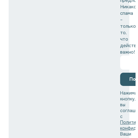
предло
Никако
спама
–
только
то,
что
действ
важно!
По
Нажима
кнопку,
вы
соглаша
с
Полити
конфид
Ваши