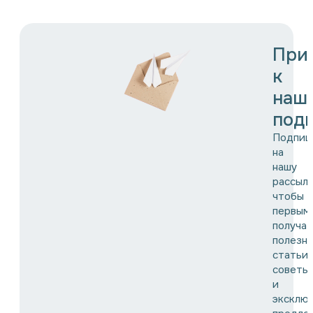
При
к
наш
подп
Подпиш
на
нашу
рассылк
чтобы
первым
получат
полезн
статьи,
советы
и
эксклю