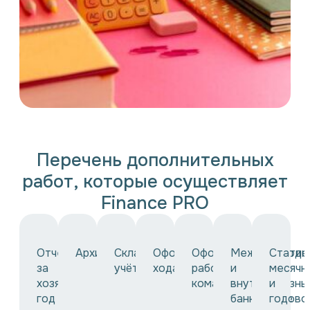
Перечень дополнительных
работ, которые осуществляет
Finance PRO
Отчетность
Архивация
Складской
Оформление
Оформление
Международн
Статис
за
учёт
ходатайств
рабочих
и
месячн
хозяйственный
командировок
внутрисоюзны
и
год
банковские
годово