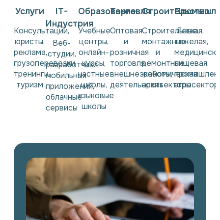
Услуги
IT-
Образование
Торговля
Строительство
Промышле
Индустрия
Консультации,
Учебные
Оптовая
Строительные,
Легкая,
юристы,
центры,
и
монтажные
тяжелая,
Веб-
реклама,
онлайн-
розничная
и
медицинска
студии,
грузоперевозки,
курсы,
торговля,
ремонтные
пищевая
разработчики
тренинги,
частные
внешнеэкономическая
работы,
промышленн
мобильных
туризм
школы,
деятельность
архитекторы
агросектор
приложений,
языковые
облачные
школы
сервисы