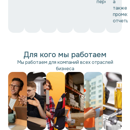
переводы
а
также
промеж
отчеты
Для кого мы работаем
Мы работаем для компаний всех отраслей
бизнеса