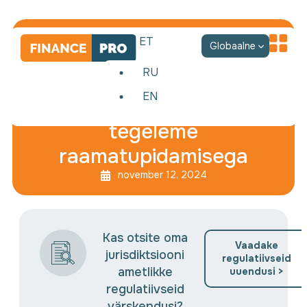
ET
Globaalne
RU
EN
Sina teed äri – meie
tegeleme
raamatupidamisega
november 12, 2024
Kas otsite oma
Vaadake
jurisdiktsiooni
regulatiivseid
ametlikke
uuendusi >
regulatiivseid
värskendusi?