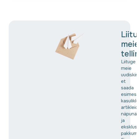
Liit
meie
tell
Liituge
meie
uudiskir
et
saada
esimes
kasulikk
artikleid,
näpunäi
ja
eksklusi
pakkumis