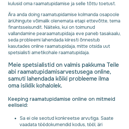
kulusid oma raamatupidamise ja selle tõttu toetust.
Ära anda doing raamatupidamise kolmanda osapoole
äriühingute võimalik olenemata etapi ettevõtte, tema
finantsseisundit. Näiteks, kui on toimunud
vallandamine pearaamatupidaja eve paneb tasakaalu,
seda probleemi lahendada kiiresti õnnestub
kasutades online raamatupidaja, mitte otsida uut
spetsialisti ametikohale raamatupidaja.
Meie spetsialistid on valmis pakkuma Teile
abi raamatupidamisarvestusega online,
samuti lahendada kõiki probleeme ilma
oma isiklik kohalolek.
Keeping raamatupidamise online on mitmeid
eeliseid:
Sa ei ole seotud konkreetse arvutiga. Saate
vaadata töödokumendid kodus, tööl, äri