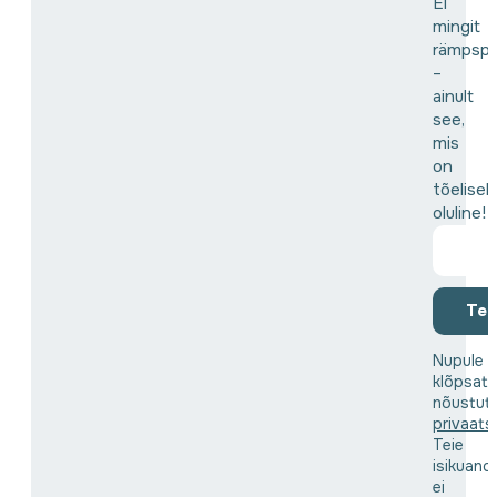
Ei
mingit
rämpspo
–
ainult
see,
mis
on
tõeliselt
oluline!
Tell
Nupule
klõpsat
nõustut
privaats
Teie
isikuand
ei