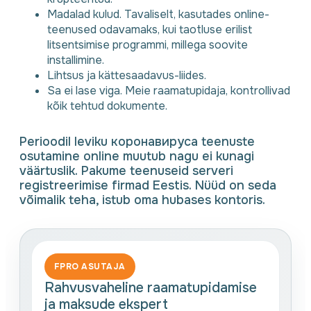
Madalad kulud. Tavaliselt, kasutades online-
teenused odavamaks, kui taotluse erilist
litsentsimise programmi, millega soovite
installimine.
Lihtsus ja kättesaadavus-liides.
Sa ei lase viga. Meie raamatupidaja, kontrollivad
kõik tehtud dokumente.
Perioodil leviku коронавируса teenuste
osutamine online muutub nagu ei kunagi
väärtuslik. Pakume teenuseid serveri
registreerimise firmad Eestis. Nüüd on seda
võimalik teha, istub oma hubases kontoris.
FPRO ASUTAJA
Rahvusvaheline raamatupidamise
ja maksude ekspert