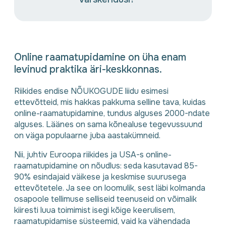
Online raamatupidamine on üha enam
levinud praktika äri-keskkonnas.
Riikides endise NÕUKOGUDE liidu esimesi
ettevõtteid, mis hakkas pakkuma selline tava, kuidas
online-raamatupidamine, tundus alguses 2000-ndate
alguses. Läänes on sama kõnealuse tegevussuund
on väga populaarne juba aastakümneid.
Nii, juhtiv Euroopa riikides ja USA-s online-
raamatupidamine on nõudlus: seda kasutavad 85-
90% esindajaid väikese ja keskmise suurusega
ettevõtetele. Ja see on loomulik, sest läbi kolmanda
osapoole tellimuse selliseid teenuseid on võimalik
kiiresti luua toimimist isegi kõige keerulisem,
raamatupidamise süsteemid, vaid ka vähendada