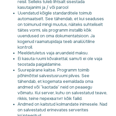
reisil. Selleks tuleb lihtsalt sisestada
kasutajanimi ja / või parool
Uuendatud kõigile standarditele toimub
automaatselt. See tähendab, et kui seaduses
on toimunud mingi muutus, näiteks suhteliselt
täites vormi, siis programm installib kõik
uuendused on oma dokumentatsioon. Ja
kogenud raamatupidaja teeb analüütiline
kontroll.
Meeldetuletus vaja aruandeid maksu.
Ei kasuta ruumi kõvakettal, samuti ei ole vaja
teostada paigaldamine.
Suurepärane kaitse. Programm toimib
põhimõttel salvestusruumi pilves. See
tähendab, et kogemata eemaldada oma
andmed või “kaotada” neid on peaaegu
võimatu. Kui server, kuhu on salvestatud teave,
rikkis, teine перехватит kõik failid.
Andmed on kaitstud kolmandate inimesele. Nad
on salvestatud erinevates serverites
krüpteeritud.