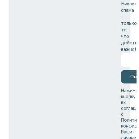
Никако
спама
–
только
то,
что
действ
важно!
По
Нажима
кнопку,
вы
соглаша
с
Полити
конфид
Ваши
личные