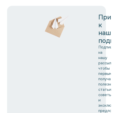
При
к
наш
подп
Подпиш
на
нашу
рассылк
чтобы
первым
получат
полезн
статьи,
советы
и
эксклю
предло