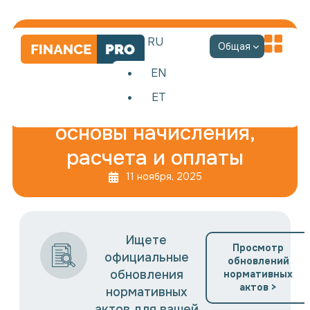
RU
Общая
EN
ET
Подоходный налог:
основы начисления,
расчета и оплаты
11 ноября, 2025
Ищете
Просмотр
официальные
обновлений
обновления
нормативных
актов >
нормативных
актов для вашей