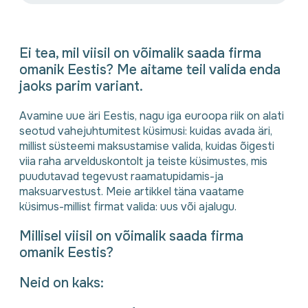
Ei tea, mil viisil on võimalik saada firma
omanik Eestis? Me aitame teil valida enda
jaoks parim variant.
Avamine uue äri Eestis, nagu iga euroopa riik on alati
seotud vahejuhtumitest küsimusi: kuidas avada äri,
millist süsteemi maksustamise valida, kuidas õigesti
viia raha arvelduskontolt ja teiste küsimustes, mis
puudutavad tegevust raamatupidamis-ja
maksuarvestust. Meie artikkel täna vaatame
küsimus-millist firmat valida: uus või ajalugu.
Millisel viisil on võimalik saada firma
omanik Eestis?
Neid on kaks: