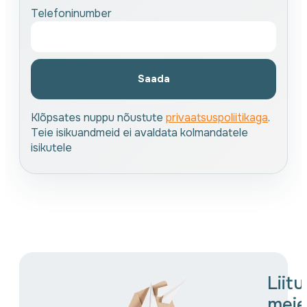
Telefoninumber
Saada
Klõpsates nuppu nõustute
privaatsuspoliitikaga
.
Teie isikuandmeid ei avaldata kolmandatele
isikutele
Liit
meie