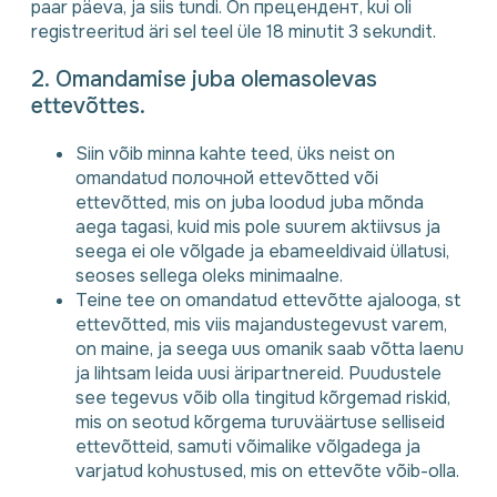
paar päeva, ja siis tundi. On прецендент, kui oli
registreeritud äri sel teel üle 18 minutit 3 sekundit.
2. Omandamise juba olemasolevas
ettevõttes.
Siin võib minna kahte teed, üks neist on
omandatud полочной ettevõtted või
ettevõtted, mis on juba loodud juba mõnda
aega tagasi, kuid mis pole suurem aktiivsus ja
seega ei ole võlgade ja ebameeldivaid üllatusi,
seoses sellega oleks minimaalne.
Teine tee on omandatud ettevõtte ajalooga, st
ettevõtted, mis viis majandustegevust varem,
on maine, ja seega uus omanik saab võtta laenu
ja lihtsam leida uusi äripartnereid. Puudustele
see tegevus võib olla tingitud kõrgemad riskid,
mis on seotud kõrgema turuväärtuse selliseid
ettevõtteid, samuti võimalike võlgadega ja
varjatud kohustused, mis on ettevõte võib-olla.