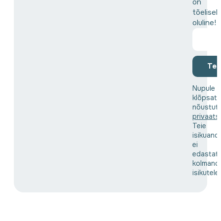
on
tõeliselt
oluline!
Tell
Nupule
klõpsat
nõustut
privaats
Teie
isikuand
ei
edastat
kolmand
isikutele