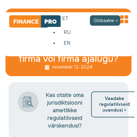
ET
Globaalne
RU
EN
Nüansse äri Eestis: uus
firma või firma ajalugu?
november 12, 2024
Kas otsite oma
Vaadake
jurisdiktsiooni
regulatiivseid
ametlikke
uuendusi >
regulatiivseid
värskendusi?