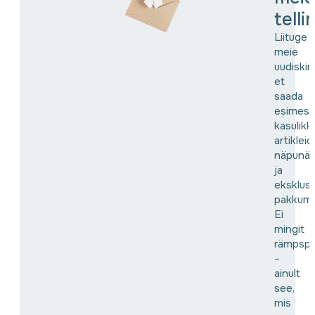
tell
Liituge
meie
uudiskir
et
saada
esimes
kasulikk
artikleid,
näpunäi
ja
eksklusi
pakkumis
Ei
mingit
rämpspo
–
ainult
see,
mis