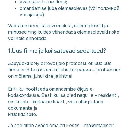
avab täiesti uue firma;
omandamise juba olemasolevas (või полочной
või ajalugu).
Vaatame need kaks võimalust, nende plussid ja
miinused ning kuidas vähendada olemasolevaid riske
või neid ennetada.
1.Uus firma ja kui satuvad seda teed?
Зарубежному ettevõtjale protsessi, et luua uue
firma ei võta rohkem kui ühe tööpäeva — protseduur
on mõlemal juhul kiire ja lihtne!
⠀
Eriti, kui hoolitseda omandamise õigus e-
kodakondsuse. Sest, kui sa oled nagu “e – resident”,
siis kui abi “digitaalne kaart”, võib allkirjastada
dokumente ja
krüptida faile.
Ja see aitab avada oma äri Eestis – maksimaalselt