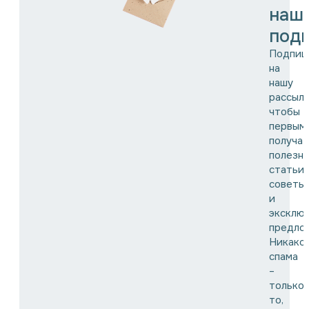
наш
подп
Подпиш
на
нашу
рассылк
чтобы
первым
получат
полезн
статьи,
советы
и
эксклю
предло
Никако
спама
–
только
то,