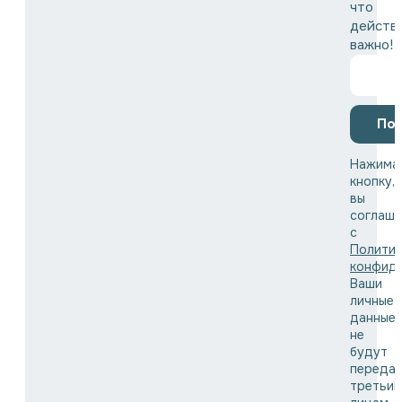
что
действ
важно!
По
Нажима
кнопку,
вы
соглаша
с
Полити
конфид
Ваши
личные
данные
не
будут
переда
третьи