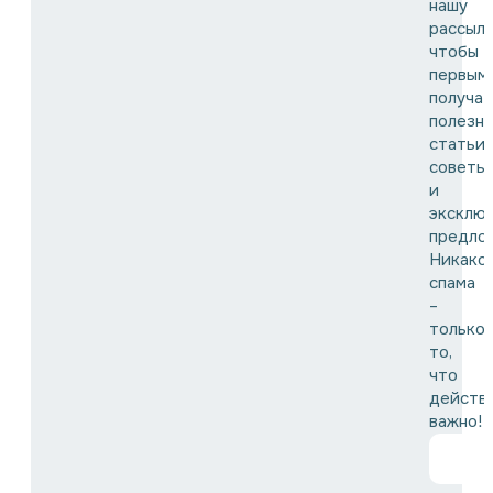
нашу
рассылк
чтобы
первым
получат
полезн
статьи,
советы
и
эксклю
предло
Никако
спама
–
только
то,
что
действ
важно!