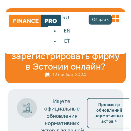
RU
Общая
EN
ET
Можно ли
зарегистрировать фирму
в Эстонии онлайн?
12 ноября, 2024
Ищете
Просмотр
официальные
обновлений
обновления
нормативных
актов >
нормативных
актов для вашей