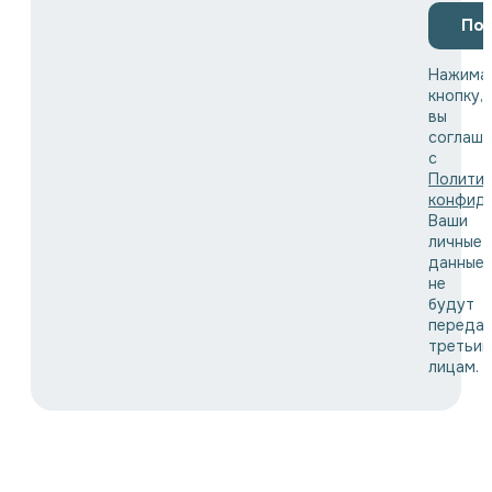
По
Нажима
кнопку,
вы
соглаша
с
Полити
конфид
Ваши
личные
данные
не
будут
переда
третьи
лицам.