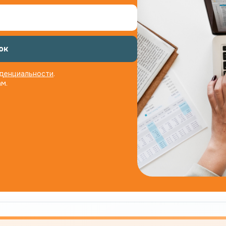
ок
денциальности
.
м.