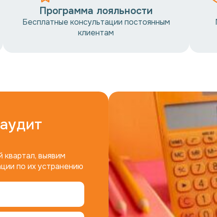
Программа лояльности
Бесплатные консультации постоянным
клиентам
-аудит
 квартал, выявим
ции по их устранению