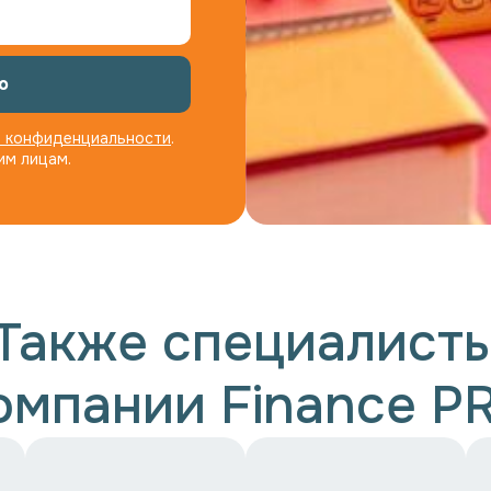
о
 конфиденциальности
.
им лицам.
Также специалист
омпании Finance P