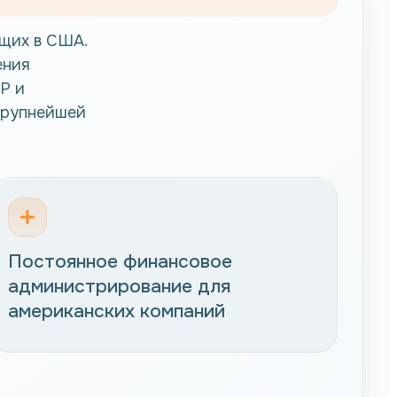
ющих в США.
ения
P и
крупнейшей
Постоянное финансовое
администрирование для
американских компаний