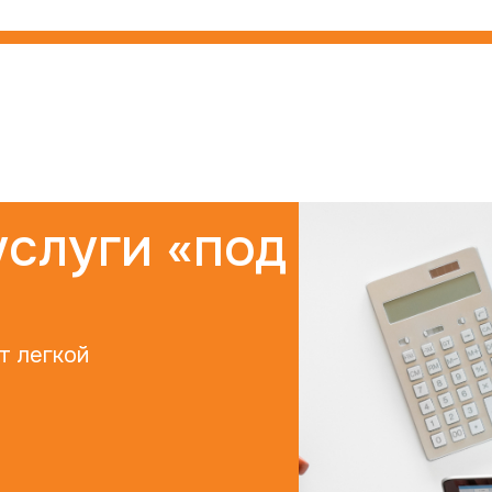
услуги «под
т легкой