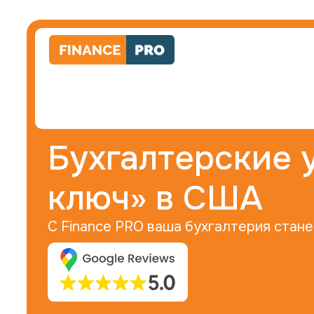
Бухгалтерские 
ключ» в США
С Finance PRO ваша бухгалтерия стане