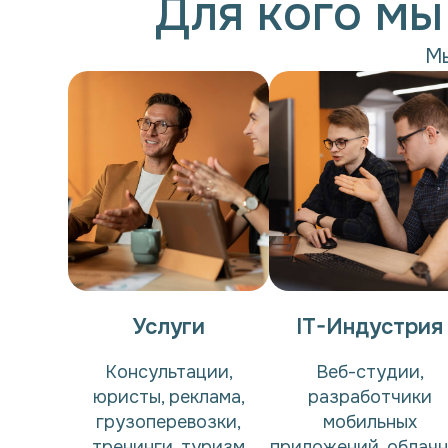
Для кого мы
Мы
Услуги
IT-Индустрия
Консультации,
Веб-студии,
юристы, реклама,
разработчики
грузоперевозки,
мобильных
тренинги, туризм
приложений, облач