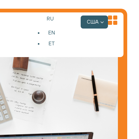
RU
США
EN
ET