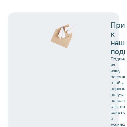
При
к
наш
подп
Подпиш
на
нашу
рассылк
чтобы
первым
получат
полезн
статьи,
советы
и
эксклю