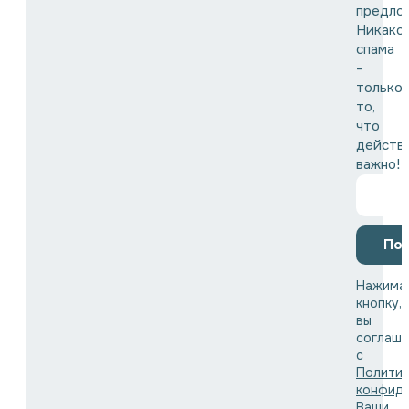
предло
Никако
спама
–
только
то,
что
действ
важно!
По
Нажима
кнопку,
вы
соглаша
с
Полити
конфид
Ваши