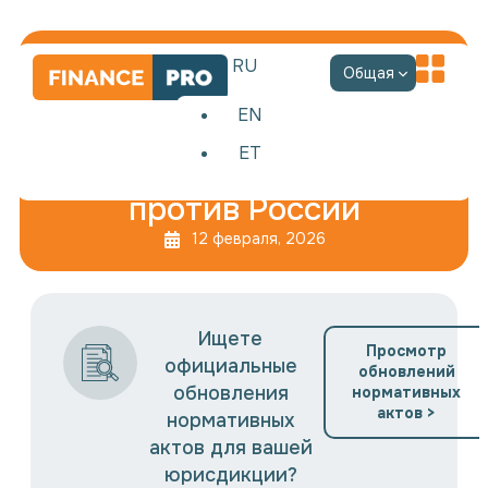
RU
Общая
EN
ET
10 пакет санкций ЕС
против России
12 февраля, 2026
Ищете
Просмотр
официальные
обновлений
обновления
нормативных
актов >
нормативных
актов для вашей
юрисдикции?