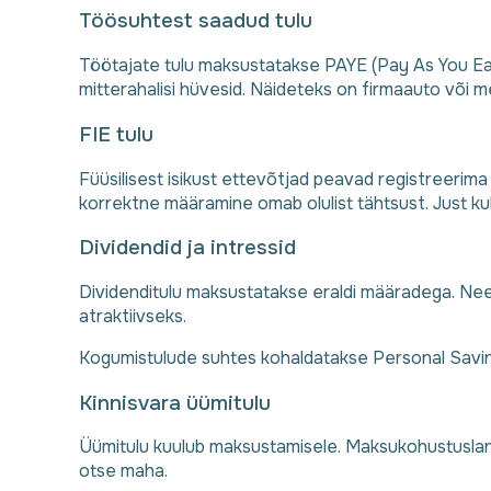
Töösuhtest saadud tulu
Töötajate tulu maksustatakse PAYE (Pay As You Ea
mitterahalisi hüvesid. Näideteks on firmaauto või med
FIE tulu
Füüsilisest isikust ettevõtjad peavad registreeri
korrektne määramine omab olulist tähtsust. Just 
Dividendid ja intressid
Dividenditulu maksustatakse eraldi määradega. Nee
atraktiivseks.
Kogumistulude suhtes kohaldatakse Personal Savin
Kinnisvara üümitulu
Üümitulu kuulub maksustamisele. Maksukohustuslane
otse maha.