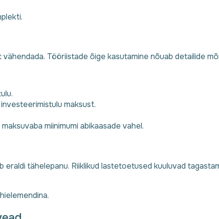
plekti.
ähendada. Tööriistade õige kasutamine nõuab detailide mõi
ulu.
 investeerimistulu maksust.
 maksuvaba miinimumi abikaasade vahel.
eraldi tähelepanu. Riiklikud lastetoetused kuuluvad tagasta
õhielemendina.
 vead