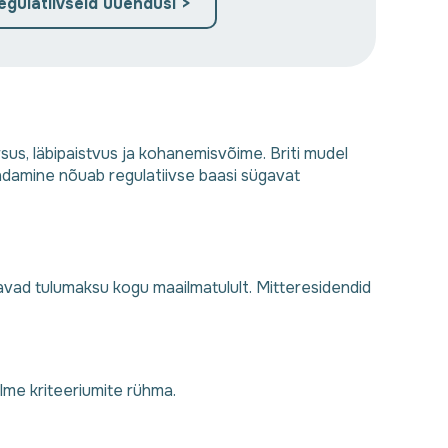
gulatiivseid uuendusi >
s, läbipaistvus ja kohanemisvõime. Briti mudel
damine nõuab regulatiivse baasi sügavat
vad tulumaksu kogu maailmatulult. Mitteresidendid
me kriteeriumite rühma.