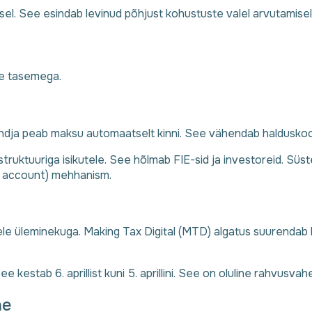
isel. See esindab levinud põhjust kohustuste valel arvutamisel
se tasemega.
andja peab maksu automaatselt kinni. See vähendab haldusko
struktuuriga isikutele. See hõlmab FIE-sid ja investoreid. Sü
n account) mehhanism.
ele üleminekuga. Making Tax Digital (MTD) algatus suurenda
 kestab 6. aprillist kuni 5. aprillini. See on oluline rahvusvah
ne