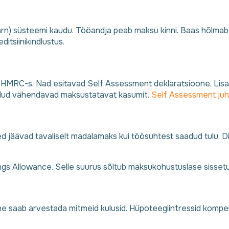
rn) süsteemi kaudu. Tööandja peab maksu kinni. Baas hõlmab 
itsiinikindlustus.
ma HMRC-s. Nad esitavad Self Assessment deklaratsioone. Li
kulud vähendavad maksustatavat kasumit.
Self Assessment ju
d jäävad tavaliselt madalamaks kui töösuhtest saadud tulu.
gs Allowance. Selle suurus sõltub maksukohustuslase sisset
 saab arvestada mitmeid kulusid. Hüpoteegiintressid kompen