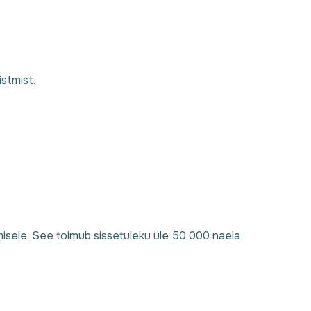
stmist.
misele. See toimub sissetuleku üle 50 000 naela