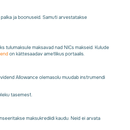
palka ja boonuseid. Samuti arvestatakse
saks tulumaksule maksavad nad NICs makseid. Kulude
hend
on kättesaadav ametlikus portaalis.
 Dividend Allowance olemasolu muudab instrumendi
uleku tasemest.
seeritakse maksukrediidi kaudu. Neid ei arvata