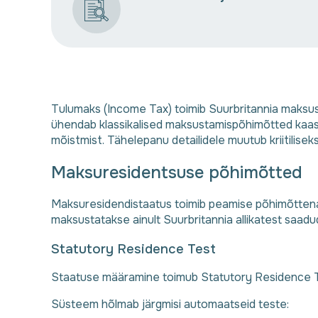
Tulumaks (Income Tax) toimib Suurbritannia maksus
ühendab klassikalised maksustamispõhimõtted kaas
mõistmist. Tähelepanu detailidele muutub kriitiliseks
Maksuresidentsuse põhimõtted
Maksuresidendistaatus toimib peamise põhimõttena
maksustatakse ainult Suurbritannia allikatest saadud
Statutory Residence Test
Staatuse määramine toimub Statutory Residence Te
Süsteem hõlmab järgmisi automaatseid teste: