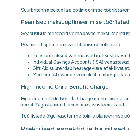
Suurbritannia pakub laia optimeerimise tööriistakom
Peamised maksuoptimeerimise tööriistad
Seaduslikud meetodid võimaldavad maksukoormust v
Peamised optimeerimismehhanismid hõlmavad:
Pensionimaksed vähendavad maksustatavat t
Individual Savings Accounts (ISA) vabastavad
Gift Aid suurendab heategevuse efektiivsust.
Marriage Allowance võimaldab ümber jaotada
High Income Child Benefit Charge
High Income Child Benefit Charge mehhanism väärib 
korral. Tagastamine toimub maksusüsteemi kaudu.
Tööriistade õige kasutamine toimib planeerimise p
Praktilised aspektid ja tüüpilised