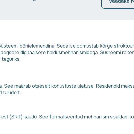
Vaadake re
üsteemi põhielemendina. Seda iseloomustab kõrge struktuursu
aegsete digitaalsete haldusmehhanismidega. Süsteemi raken
 teguriks.
. See määrab otseselt kohustuste ulatuse. Residendid maksa
 tuludelt.
st (SRT) kaudu. See formaliseeritud mehhanism sisaldab kol