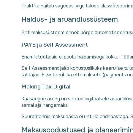
Praktika näitab sagedasi vigu tulude klassifitseerim
Haldus- ja aruandlussüsteem
Briti maksusüsteem erineb kõrge automatiseeritu
PAYE ja Self Assessment
Enamik töötajaid ei puutu haldamisega kokku. Töö
Self Assessment jääb kohustuslikuks keerulise tulu
tähtajad. Eksisteerib ka ettemaksete (payments o
Making Tax Digital
Kaasaegne areng on seotud digitaalsele aruandlus
samal ajal rangemaks.
Suurbritannia maksuaasta ei ühti kalendriaastaga. See
Maksusoodustused ja planeerimi