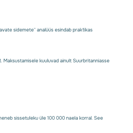
savate sidemete” analüüs esindab praktikas
. Maksustamisele kuuluvad ainult Suurbritanniasse
eneb sissetuleku üle 100 000 naela korral. See