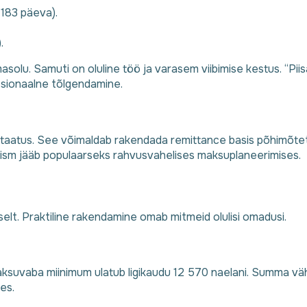
 183 päeva).
.
olu. Samuti on oluline töö ja varasem viibimise kestus. “Pii
essionaalne tõlgendamine.
 staatus. See võimaldab rakendada remittance basis põhimõtet
anism jääb populaarseks rahvusvahelises maksuplaneerimises.
elt. Praktiline rakendamine omab mitmeid olulisi omadusi.
suvaba miinimum ulatub ligikaudu 12 570 naelani. Summa väh
es.