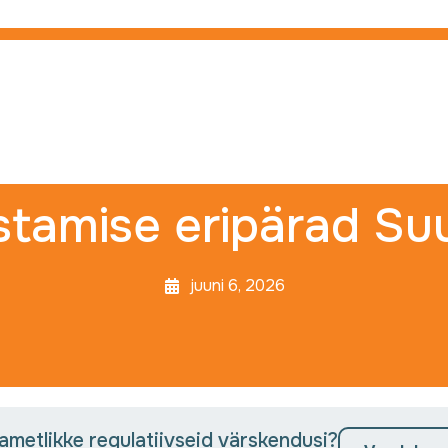
tamise eripärad Suu
juuni 6, 2026
 ametlikke regulatiivseid värskendusi?