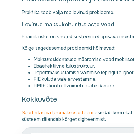
Praktika toob välja rea levinud probleeme.
Levinud maksukohustuslaste vead
Enamik riske on seotud süsteemi ebapiisava mõistmi
Kõige sagedasemad probleemid hõlmavad:
Maksuresidentsuse määramise vead mobiilsete
Ebaefektiivne tulustruktuur.
Topeltmaksustamise vältimise lepingute ignor
FIE kulude vale arvestamine.
HMRC kontrollivõimete alahindamine.
Kokkuvõte
Suurbritannia tulumaksusüsteem
esindab keerukat 
süsteem täiendab kõrget digiteerimist.