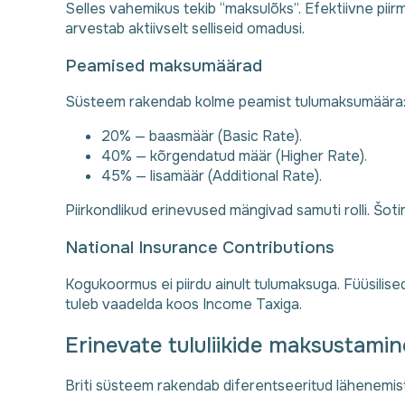
Selles vahemikus tekib “maksulõks”. Efektiivne pii
arvestab aktiivselt selliseid omadusi.
Peamised maksumäärad
Süsteem rakendab kolme peamist tulumaksumäära
20% — baasmäär (Basic Rate).
40% — kõrgendatud määr (Higher Rate).
45% — lisamäär (Additional Rate).
Piirkondlikud erinevused mängivad samuti rolli. Š
National Insurance Contributions
Kogukoormus ei piirdu ainult tulumaksuga. Füüsilise
tuleb vaadelda koos Income Taxiga.
Erinevate tululiikide maksustamin
Briti süsteem rakendab diferentseeritud lähenemist