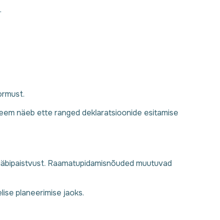
.
ormust.
steem näeb ette ranged deklaratsioonide esitamise
b läbipaistvust. Raamatupidamisnõuded muutuvad
elise planeerimise jaoks.