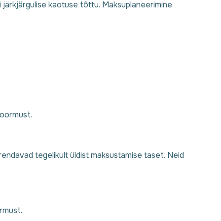
i järkjärgulise kaotuse tõttu. Maksuplaneerimine
koormust.
urendavad tegelikult üldist maksustamise taset. Neid
ormust.