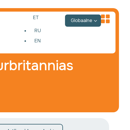
ET
Globaalne
RU
EN
rbritannias