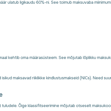
rmäär ulatub ligikaudu 60%-ni. See toimub maksuvaba miinimum
:
otimaal kehtib oma määrasüsteem. See mõjutab lõplikku maksu
d isikud maksavad riiklikke kindlustusmakseid (NICs). Need su
e
 tuludele. Õige klassifitseerimine mõjutab otseselt maksuko