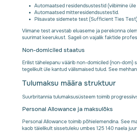
Automaatsed residendsustestid (viibimine üle
Automaatsed mitteresidendsustestid.
Piisavate sidemete test (Sufficient Ties Test)
Viimane test arvestab eluaseme ja perekonna olemas
suurimat keerukust. Sageli on vajalik faktide prof
Non-domiciled staatus
Erilist tähelepanu väärib non-domiciled (non-dom)
tegelikult üle kantud välismaised tulud. See mehh
Tulumaksu määra struktuur
Suurbritannia tulumaksusüsteem toimib progressiivs
Personal Allowance ja maksulõks
Personal Allowance toimib põhielemendina. See mak
kaob täielikult sissetuleku umbes 125 140 naela juur