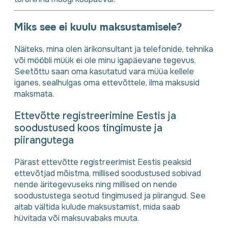
Miks see ei kuulu maksustamisele?
Näiteks, mina olen ärikonsultant ja telefonide, tehnika
või mööbli müük ei ole minu igapäevane tegevus.
Seetõttu saan oma kasutatud vara müüa kellele
iganes, sealhulgas oma ettevõttele, ilma maksusid
maksmata.
Ettevõtte registreerimine Eestis ja
soodustused koos tingimuste ja
piirangutega
Pärast ettevõtte registreerimist Eestis peaksid
ettevõtjad mõistma, millised soodustused sobivad
nende äritegevuseks ning millised on nende
soodustustega seotud tingimused ja piirangud. See
aitab vältida kulude maksustamist, mida saab
hüvitada või maksuvabaks muuta.