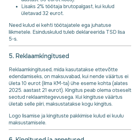
Lisaks 2% töötaja brutopalgast, kui kulud
ületavad 32 eurot.
Need kulud ei kehti töötajatele ega juhatuse
liikmetele. Esinduskulud tuleb deklareerida TSD lisa
5-s.
5. Reklaamkingitused
Reklaamkingitused, mida kasutatakse ettevõtte
edendamiseks, on maksuvabad, kui nende väärtus ei
ületa 10 eurot (ilma KM-ta) ühe eseme kohta (alates
2025. aastast 21 eurot). Kingitus peab olema otseselt
seotud reklaamitegevusega. Kui kingituse väärtus
ületab selle piiri, maksustatakse kogu kingitus.
Logo lisamise ja kingituste pakkimise kulud ei kuulu
maksustamisele.
6. Kingitused ja annetused