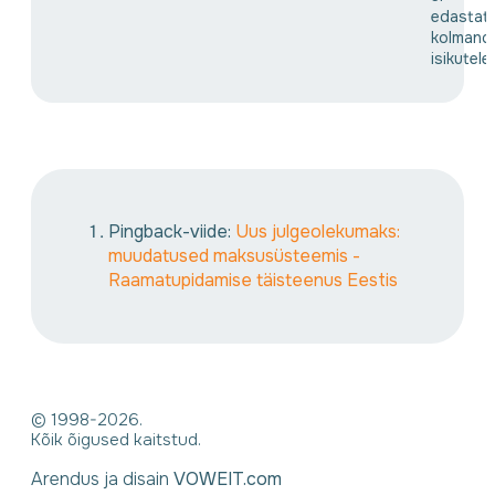
edastat
kolmand
isikutele
Pingback-viide:
Uus julgeolekumaks:
muudatused maksusüsteemis -
Raamatupidamise täisteenus Eestis
© 1998-2026.
Kõik õigused kaitstud.
Arendus ja disain
VOWEIT.com