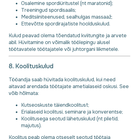
Osalemine spordiüritustel (nt maratonid);
Treeningud spordisaalis;
Meditsiiniteenused, sealhulgas massaaž;
Ettevõtte spordirajatiste hoolduskulud.
Kulud peavad olema tõendatud kviitungite ja arvete
abil. Hüvitamine on võimalik töölepingu alusel
töötavatele töötajatele või juhtorgani liikmetele.
8. Koolituskulud
Tööandja saab hüvitada koolituskulud, kui need
aitavad arendada töötajate ametialaseid oskusi. See
võib hõlmata:
Kutseoskuste täiendkoolitust;
Erialaseid koolitusi, seminare ja konverentse;
Koolitusega seotud lähetuskulud (nt piletid,
majutus).
Koolitus peab olema otseselt seotud töötaja