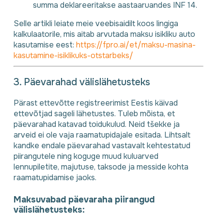
summa deklareeritakse aastaaruandes INF 14.
Selle artikli leiate meie veebisaidilt koos lingiga
kalkulaatorile, mis aitab arvutada maksu isikliku auto
kasutamise eest:
https://fpro.ai/et/maksu-masina-
kasutamine-isiklikuks-otstarbeks/
3. Päevarahad välislähetusteks
Pärast ettevõtte registreerimist Eestis käivad
ettevõtjad sageli lähetustes. Tuleb mõista, et
päevarahad katavad toidukulud. Neid tšekke ja
arveid ei ole vaja raamatupidajale esitada. Lihtsalt
kandke endale päevarahad vastavalt kehtestatud
piirangutele ning koguge muud kuluarved
lennupiletite, majutuse, taksode ja messide kohta
raamatupidamise jaoks.
Maksuvabad päevaraha piirangud
välislähetusteks: