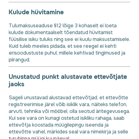
Kulude hüvitamine
Tulumaksuseaduse §12 lõige 3 kohaselt ei loeta
kulude dokumentaalselt tõendatud hüvitamist
füüsilise isiku tuluks ning see ei kuulu maksustamisele.
Kuid tuleb meeles pidada, et see reegel ei kehti
erisoodustuste puhul, millele kehtivad tingimused ja
piirangud.
Unustatud punkt alustavate ettevõtjate
jaoks
Sageli unustavad alustavad ettevõtjad, et ettevõtte
registreerimise järel võib isiklik vara, näiteks telefon,
arvuti, tehnika või mööbel, olla seotud äritegevusega.
Kui see vara on kunagi ostetud isikliku rahaga, saab
ettevõtja koostada müügilepingu iseenda ja
ettevõtte vahel, märkides seal vara nimekirja ja selle
turuhinna müügi kuupäeval.