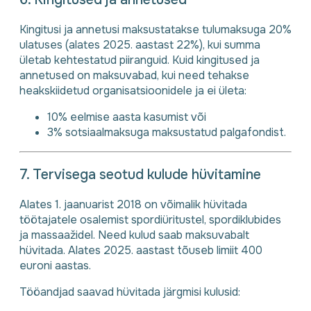
Kingitusi ja annetusi maksustatakse tulumaksuga 20%
ulatuses (alates 2025. aastast 22%), kui summa
ületab kehtestatud piiranguid. Kuid kingitused ja
annetused on maksuvabad, kui need tehakse
heakskiidetud organisatsioonidele ja ei ületa:
10% eelmise aasta kasumist või
3% sotsiaalmaksuga maksustatud palgafondist.
7. Tervisega seotud kulude hüvitamine
Alates 1. jaanuarist 2018 on võimalik hüvitada
töötajatele osalemist spordiüritustel, spordiklubides
ja massaažidel. Need kulud saab maksuvabalt
hüvitada. Alates 2025. aastast tõuseb limiit 400
euroni aastas.
Tööandjad saavad hüvitada järgmisi kulusid: