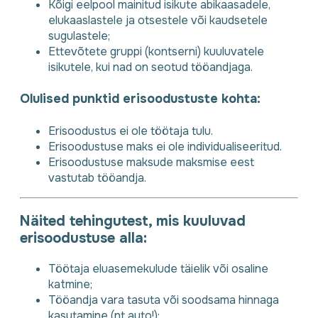
Kõigi eelpool mainitud isikute abikaasadele,
elukaaslastele ja otsestele või kaudsetele
sugulastele;
Ettevõtete gruppi (kontserni) kuuluvatele
isikutele, kui nad on seotud tööandjaga.
Olulised punktid erisoodustuste kohta:
Erisoodustus ei ole töötaja tulu.
Erisoodustuse maks ei ole individualiseeritud.
Erisoodustuse maksude maksmise eest
vastutab tööandja.
Näited tehingutest, mis kuuluvad
erisoodustuse alla:
Töötaja eluasemekulude täielik või osaline
katmine;
Tööandja vara tasuta või soodsama hinnaga
kasutamine (nt auto!);