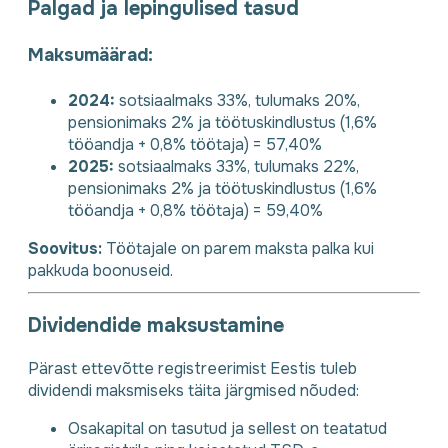
Palgad ja lepingulised tasud
Maksumäärad:
2024:
sotsiaalmaks 33%, tulumaks 20%,
pensionimaks 2% ja töötuskindlustus (1,6%
tööandja + 0,8% töötaja) = 57,40%
2025:
sotsiaalmaks 33%, tulumaks 22%,
pensionimaks 2% ja töötuskindlustus (1,6%
tööandja + 0,8% töötaja) = 59,40%
Soovitus:
Töötajale on parem maksta palka kui
pakkuda boonuseid.
Dividendide maksustamine
Pärast ettevõtte registreerimist Eestis tuleb
dividendi maksmiseks täita järgmised nõuded:
Osakapital on tasutud ja sellest on teatatud