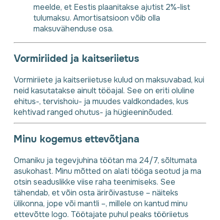
meelde, et Eestis plaanitakse ajutist 2%-list
tulumaksu. Amortisatsioon võib olla
maksuvähenduse osa.
Vormiriided ja kaitseriietus
Vormiriiete ja kaitseriietuse kulud on maksuvabad, kui
neid kasutatakse ainult tööajal. See on eriti oluline
ehitus-, tervishoiu- ja muudes valdkondades, kus
kehtivad ranged ohutus- ja hügieeninõuded.
Minu kogemus ettevõtjana
Omaniku ja tegevjuhina töötan ma 24/7, sõltumata
asukohast. Minu mõtted on alati tööga seotud ja ma
otsin seaduslikke viise raha teenimiseks. See
tähendab, et võin osta ärirõivastuse – näiteks
ülikonna, jope või mantli –, millele on kantud minu
ettevõtte logo. Töötajate puhul peaks tööriietus