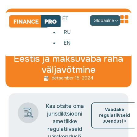
ET
Globaalne
RU
EN
Ettevõtte registreerimine
Eestis ja maksuvaba raha
väljavõtmine
detsember 15, 2024
Kas otsite oma
Vaadake
jurisdiktsiooni
regulatiivseid
ametlikke
uuendusi >
regulatiivseid
värskendusi?