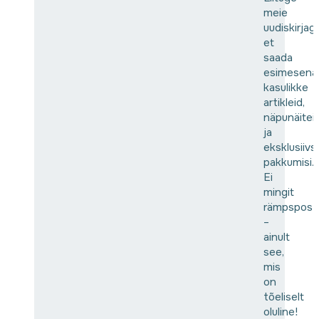
meie
uudiskirjaga
et
saada
esimesena
kasulikke
artikleid,
näpunäitei
ja
eksklusiivs
pakkumisi.
Ei
mingit
rämpspost
–
ainult
see,
mis
on
tõeliselt
oluline!