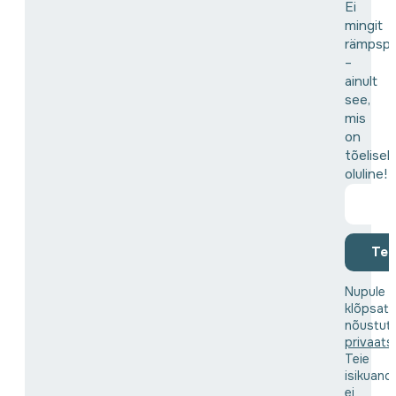
Ei
mingit
rämpspo
–
ainult
see,
mis
on
tõeliselt
oluline!
Tell
Nupule
klõpsat
nõustut
privaats
Teie
isikuand
ei