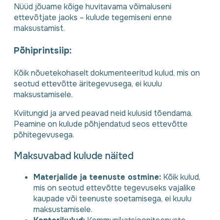
Nüüd jõuame kõige huvitavama võimaluseni
ettevõtjate jaoks – kulude tegemiseni enne
maksustamist.
Põhiprintsiip:
Kõik nõuetekohaselt dokumenteeritud kulud, mis on
seotud ettevõtte äritegevusega, ei kuulu
maksustamisele.
Kviitungid ja arved peavad neid kulusid tõendama.
Peamine on kulude põhjendatud seos ettevõtte
põhitegevusega.
Maksuvabad kulude näited
Materjalide ja teenuste ostmine:
Kõik kulud,
mis on seotud ettevõtte tegevuseks vajalike
kaupade või teenuste soetamisega, ei kuulu
maksustamisele.