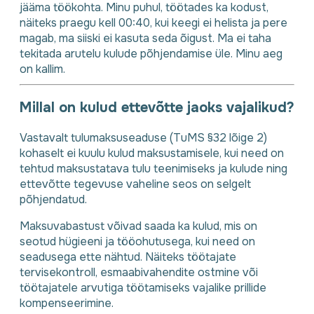
jääma töökohta. Minu puhul, töötades ka kodust,
näiteks praegu kell 00:40, kui keegi ei helista ja pere
magab, ma siiski ei kasuta seda õigust. Ma ei taha
tekitada arutelu kulude põhjendamise üle. Minu aeg
on kallim.
Millal on kulud ettevõtte jaoks vajalikud?
Vastavalt tulumaksuseaduse (TuMS §32 lõige 2)
kohaselt ei kuulu kulud maksustamisele, kui need on
tehtud maksustatava tulu teenimiseks ja kulude ning
ettevõtte tegevuse vaheline seos on selgelt
põhjendatud.
Maksuvabastust võivad saada ka kulud, mis on
seotud hügieeni ja tööohutusega, kui need on
seadusega ette nähtud. Näiteks töötajate
tervisekontroll, esmaabivahendite ostmine või
töötajatele arvutiga töötamiseks vajalike prillide
kompenseerimine.