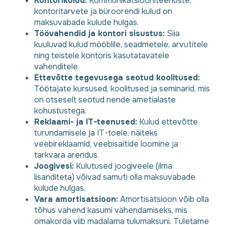
Kontorikulud:
Kommunikatsiooniteenuste,
kontoritarvete ja büroorendi kulud on
maksuvabade kulude hulgas.
Töövahendid ja kontori sisustus:
Siia
kuuluvad kulud mööblile, seadmetele, arvutitele
ning teistele kontoris kasutatavatele
vahenditele.
Ettevõtte tegevusega seotud koolitused:
Töötajate kursused, koolitused ja seminarid, mis
on otseselt seotud nende ametialaste
kohustustega.
Reklaami- ja IT-teenused:
Kulud ettevõtte
turundamisele ja IT-toele, näiteks
veebireklaamid, veebisaitide loomine ja
tarkvara arendus.
Joogivesi:
Kulutused joogiveele (ilma
lisanditeta) võivad samuti olla maksuvabade
kulude hulgas.
Vara amortisatsioon:
Amortisatsioon võib olla
tõhus vahend kasumi vähendamiseks, mis
omakorda viib madalama tulumaksuni. Tuletame