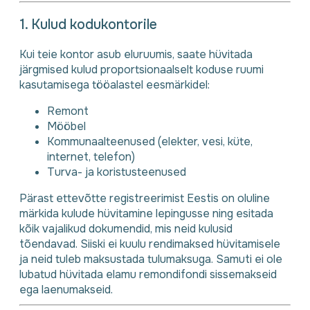
1. Kulud kodukontorile
Kui teie kontor asub eluruumis, saate hüvitada
järgmised kulud proportsionaalselt koduse ruumi
kasutamisega tööalastel eesmärkidel:
Remont
Mööbel
Kommunaalteenused (elekter, vesi, küte,
internet, telefon)
Turva- ja koristusteenused
Pärast ettevõtte registreerimist Eestis on oluline
märkida kulude hüvitamine lepingusse ning esitada
kõik vajalikud dokumendid, mis neid kulusid
tõendavad. Siiski ei kuulu rendimaksed hüvitamisele
ja neid tuleb maksustada tulumaksuga. Samuti ei ole
lubatud hüvitada elamu remondifondi sissemakseid
ega laenumakseid.