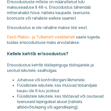
Erisoodustuste mõiste on määratletud tulu
maksuseaduse § 48-s. Erisoodustus tähendab
mitterahalist hüve, näiteks kaupade, teenuste,
boonuste või rahaliste eeliste saamist.
Erisoodustus ei ole rahaline makse töö eest.
Eesti Maksu- ja Tolliameti veebilehelt
saate lugeda,
kuidas erisoodustuse maks arvutatakse.
Kellele kehtib erisoodustus?
Erisoodustus kehtib töölepinguga töötajatele ja
seotud isikutele, sealhulgas:
Juhatuse või kontrollorgani liikmetele;
Füüsilistele isikutele, kes müüvad tööandjale
kaupu üle 6 kuu jooksul;
Füüsilistele isikutele, kes töötavad või osutavad
teenuseid lepingulisel alusel (näiteks
alltöövõtuleping või agendileping);