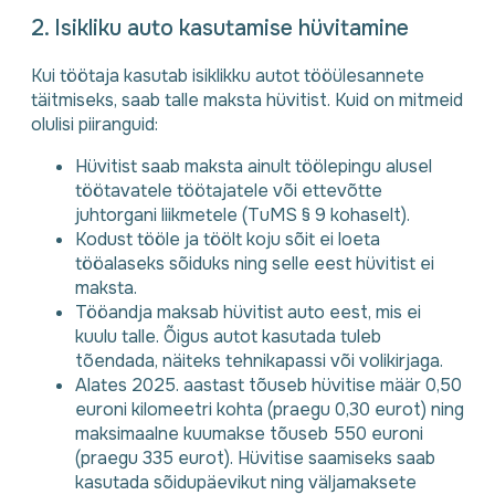
2. Isikliku auto kasutamise hüvitamine
Kui töötaja kasutab isiklikku autot tööülesannete
täitmiseks, saab talle maksta hüvitist. Kuid on mitmeid
olulisi piiranguid:
Hüvitist saab maksta ainult töölepingu alusel
töötavatele töötajatele või ettevõtte
juhtorgani liikmetele (TuMS § 9 kohaselt).
Kodust tööle ja töölt koju sõit ei loeta
tööalaseks sõiduks ning selle eest hüvitist ei
maksta.
Tööandja maksab hüvitist auto eest, mis ei
kuulu talle. Õigus autot kasutada tuleb
tõendada, näiteks tehnikapassi või volikirjaga.
Alates 2025. aastast tõuseb hüvitise määr 0,50
euroni kilomeetri kohta (praegu 0,30 eurot) ning
maksimaalne kuumakse tõuseb 550 euroni
(praegu 335 eurot). Hüvitise saamiseks saab
kasutada sõidupäevikut ning väljamaksete