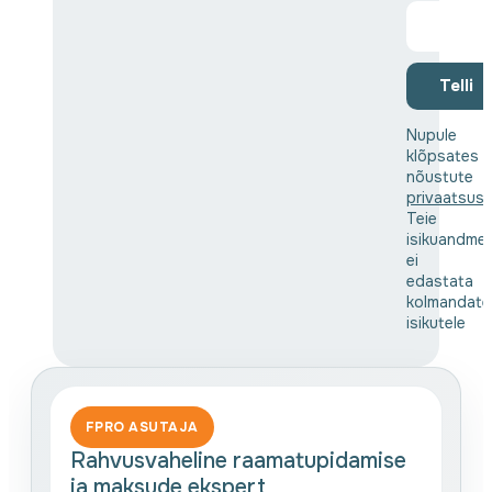
Telli
Nupule
klõpsates
nõustute
privaatsusp
Teie
isikuandmei
ei
edastata
kolmandate
isikutele
FPRO ASUTAJA
Rahvusvaheline raamatupidamise
ja maksude ekspert