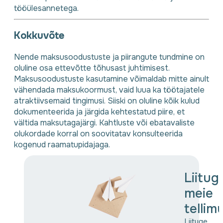
tööülesannetega.
Kokkuvõte
Nende maksusoodustuste ja piirangute tundmine on
oluline osa ettevõtte tõhusast juhtimisest.
Maksusoodustuste kasutamine võimaldab mitte ainult
vähendada maksukoormust, vaid luua ka töötajatele
atraktiivsemaid tingimusi. Siiski on oluline kõik kulud
dokumenteerida ja järgida kehtestatud piire, et
vältida maksutagajärgi. Kahtluste või ebatavaliste
olukordade korral on soovitatav konsulteerida
kogenud raamatupidajaga.
Liitug
meie
tellim
Liituge