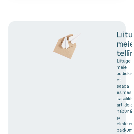
Liit
meie
tell
Liituge
meie
uudiskir
et
saada
esimes
kasulikk
artikleid,
näpunäi
ja
eksklusi
pakkumis