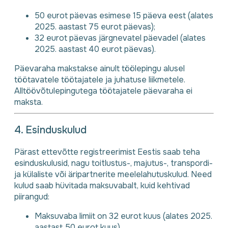
50 eurot päevas esimese 15 päeva eest (alates
2025. aastast 75 eurot päevas);
32 eurot päevas järgnevatel päevadel (alates
2025. aastast 40 eurot päevas).
Päevaraha makstakse ainult töölepingu alusel
töötavatele töötajatele ja juhatuse liikmetele.
Alltöövõtulepingutega töötajatele päevaraha ei
maksta.
4. Esinduskulud
Pärast ettevõtte registreerimist Eestis saab teha
esinduskulusid, nagu toitlustus-, majutus-, transpordi-
ja külaliste või äripartnerite meelelahutuskulud. Need
kulud saab hüvitada maksuvabalt, kuid kehtivad
piirangud:
Maksuvaba limiit on 32 eurot kuus (alates 2025.
aastast 50 eurot kuus).