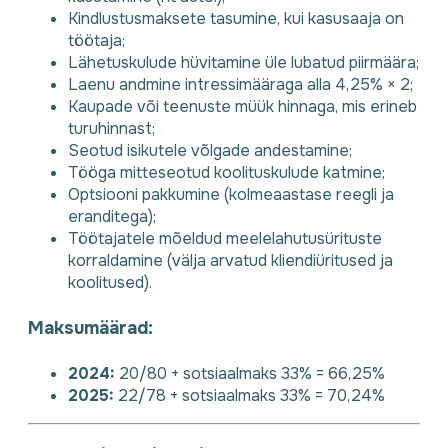
Kindlustusmaksete tasumine, kui kasusaaja on
töötaja;
Lähetuskulude hüvitamine üle lubatud piirmäära;
Laenu andmine intressimääraga alla 4,25% × 2;
Kaupade või teenuste müük hinnaga, mis erineb
turuhinnast;
Seotud isikutele võlgade andestamine;
Tööga mitteseotud koolituskulude katmine;
Optsiooni pakkumine (kolmeaastase reegli ja
eranditega);
Töötajatele mõeldud meelelahutusürituste
korraldamine (välja arvatud kliendiüritused ja
koolitused).
Maksumäärad:
2024:
20/80 + sotsiaalmaks 33% = 66,25%
2025:
22/78 + sotsiaalmaks 33% = 70,24%