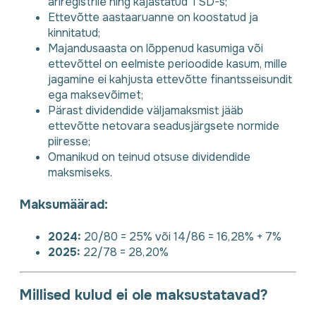
äriregistrile ning kajastatud TSD-s;
Ettevõtte aastaaruanne on koostatud ja
kinnitatud;
Majandusaasta on lõppenud kasumiga või
ettevõttel on eelmiste perioodide kasum, mille
jagamine ei kahjusta ettevõtte finantsseisundit
ega maksevõimet;
Pärast dividendide väljamaksmist jääb
ettevõtte netovara seadusjärgsete normide
piiresse;
Omanikud on teinud otsuse dividendide
maksmiseks.
Maksumäärad:
2024:
20/80 = 25% või 14/86 = 16,28% + 7%
2025:
22/78 = 28,20%
Millised kulud ei ole maksustatavad?