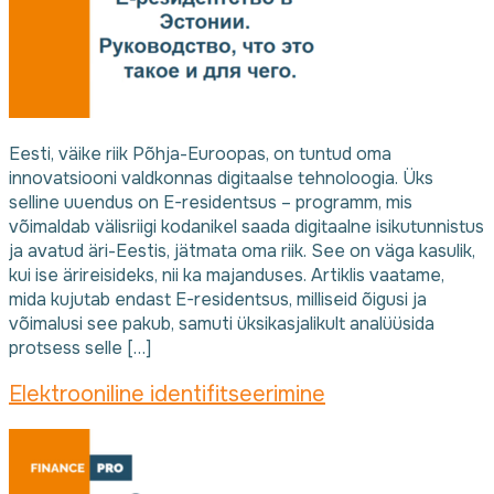
Eesti, väike riik Põhja-Euroopas, on tuntud oma
innovatsiooni valdkonnas digitaalse tehnoloogia. Üks
selline uuendus on E-residentsus – programm, mis
võimaldab välisriigi kodanikel saada digitaalne isikutunnistus
ja avatud äri-Eestis, jätmata oma riik. See on väga kasulik,
kui ise ärireisideks, nii ka majanduses. Artiklis vaatame,
mida kujutab endast E-residentsus, milliseid õigusi ja
võimalusi see pakub, samuti üksikasjalikult analüüsida
protsess selle […]
Elektrooniline identifitseerimine