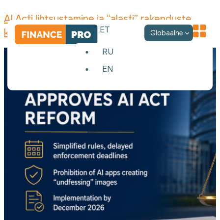
AI Acti lihtsustamine ja “alasti” rakenduste
ET
keeld ELis
Globaalne
RU
EN