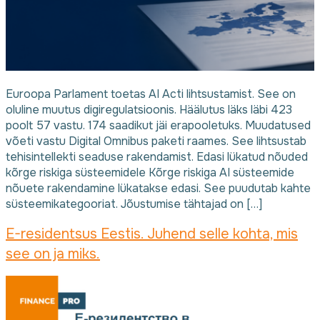
Euroopa Parlament toetas AI Acti lihtsustamist. See on
oluline muutus digiregulatsioonis. Häälutus läks läbi 423
poolt 57 vastu. 174 saadikut jäi erapooletuks. Muudatused
võeti vastu Digital Omnibus paketi raames. See lihtsustab
tehisintellekti seaduse rakendamist. Edasi lükatud nõuded
kõrge riskiga süsteemidele Kõrge riskiga AI süsteemide
nõuete rakendamine lükatakse edasi. See puudutab kahte
süsteemikategooriat. Jõustumise tähtajad on […]
E-residentsus Eestis. Juhend selle kohta, mis
see on ja miks.