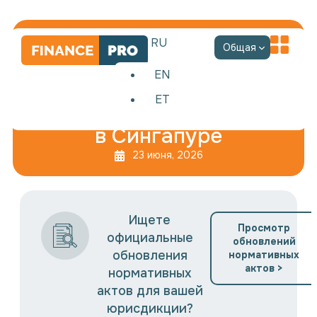
RU
Общая
EN
ET
Доход через платформы
в Сингапуре
23 июня, 2026
Ищете
Просмотр
официальные
обновлений
обновления
нормативных
актов >
нормативных
актов для вашей
юрисдикции?