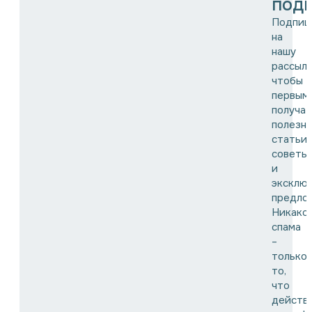
подп
Подпиш
на
нашу
рассылк
чтобы
первым
получат
полезн
статьи,
советы
и
эксклю
предло
Никако
спама
–
только
то,
что
действ