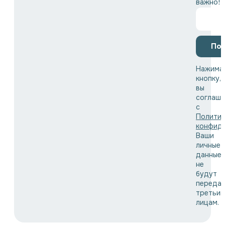
важно!
По
Нажима
кнопку,
вы
соглаша
с
Полити
конфид
Ваши
личные
данные
не
будут
переда
третьи
лицам.